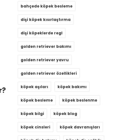
bahçede köpek besleme
dişi köpek kısırlaştırma
dişi köpeklerde regl
golden retriever bakımı
golden retriever yavru
golden retriever özellikleri
köpek aşıları
köpek bakımı
r?
köpek besleme
köpek beslenme
köpek bilgi
köpek blog
köpek cinsleri
köpek davranışları