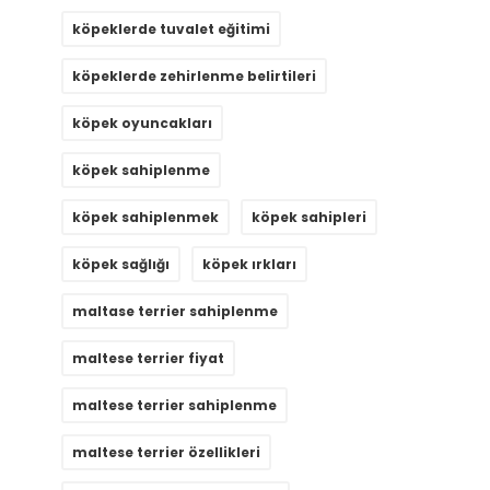
köpeklerde tuvalet eğitimi
köpeklerde zehirlenme belirtileri
köpek oyuncakları
köpek sahiplenme
köpek sahiplenmek
köpek sahipleri
köpek sağlığı
köpek ırkları
maltase terrier sahiplenme
maltese terrier fiyat
maltese terrier sahiplenme
maltese terrier özellikleri