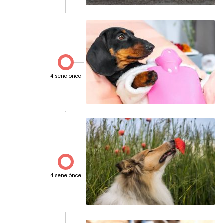

4 sene önce

4 sene önce