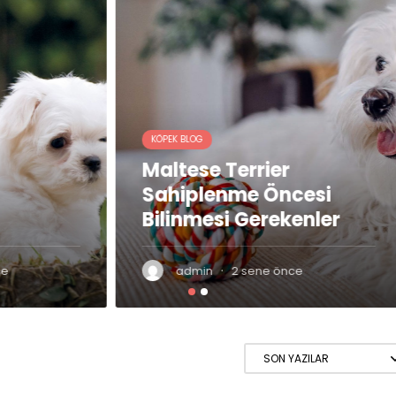
KÖPEK BLOG
e Terrier
Hangi Cins Köpe
lenme Öncesi
Sahiplenmeliyim:
esi Gerekenler
Köpek Erkek Köp
·
·
n
2 sene önce
admin
2 sene önce