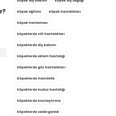
köpek diş bakımı
köpek diş sağlığı
r?
köpek eğitimi
köpek hastalıkları
köpek havlaması
köpeklerde cilt hastalıkları
köpeklerde diş bakımı

köpeklerde eklem hastalığı
köpeklerde göz hastalıkları
Köpeklerde hamilelik
köpeklerde kuduz hastalığı
köpeklerde kısırlaştırma
köpeklerde saldırganlık