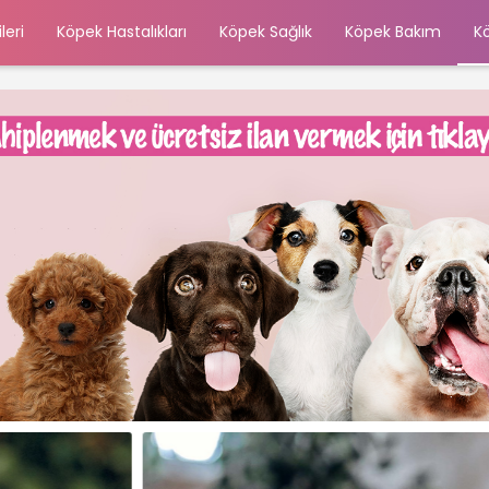
leri
Köpek Hastalıkları
Köpek Sağlık
Köpek Bakım
K