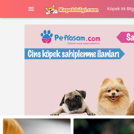

Köpek Irk Bilgi