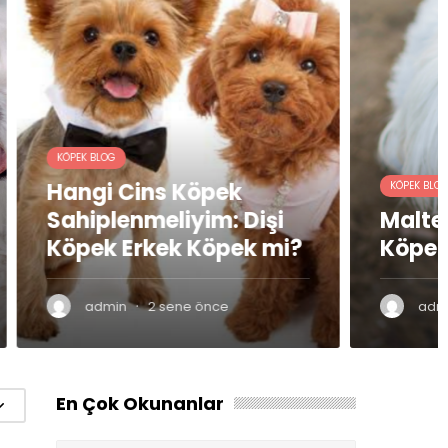
k
KÖPEK BLOG
 Dişi
Maltese Terrier Sadık
ek mi?
Köpek mi
·
admin
2 sene önce
En Çok Okunanlar