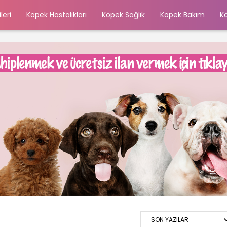
leri
Köpek Hastalıkları
Köpek Sağlık
Köpek Bakım
K