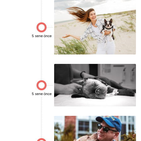

5 sene önce

5 sene önce