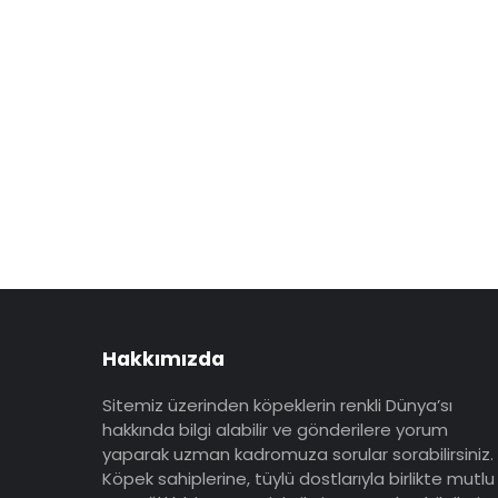
Hakkımızda
Sitemiz üzerinden köpeklerin renkli Dünya’sı
hakkında bilgi alabilir ve gönderilere yorum
yaparak uzman kadromuza sorular sorabilirsiniz.
Köpek sahiplerine, tüylü dostlarıyla birlikte mutlu