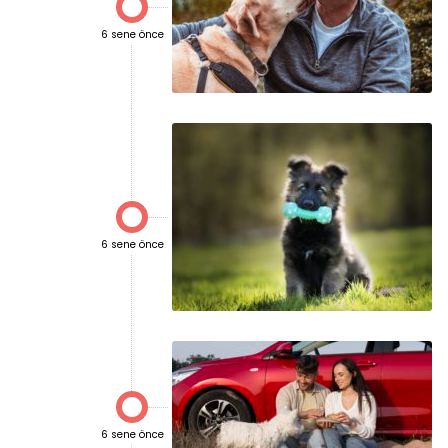

6 sene önce

6 sene önce

6 sene önce