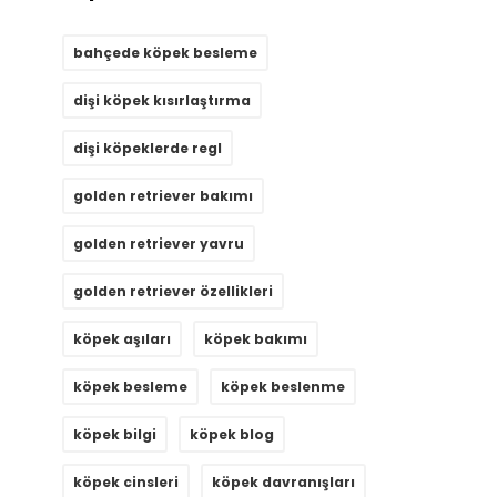
bahçede köpek besleme
dişi köpek kısırlaştırma
dişi köpeklerde regl
golden retriever bakımı
golden retriever yavru
golden retriever özellikleri
köpek aşıları
köpek bakımı
köpek besleme
köpek beslenme
köpek bilgi
köpek blog
köpek cinsleri
köpek davranışları