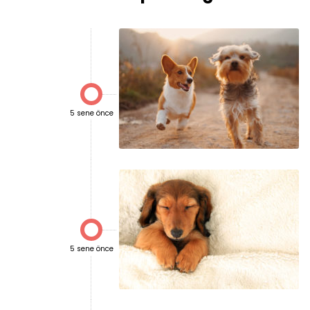

5 sene önce

5 sene önce