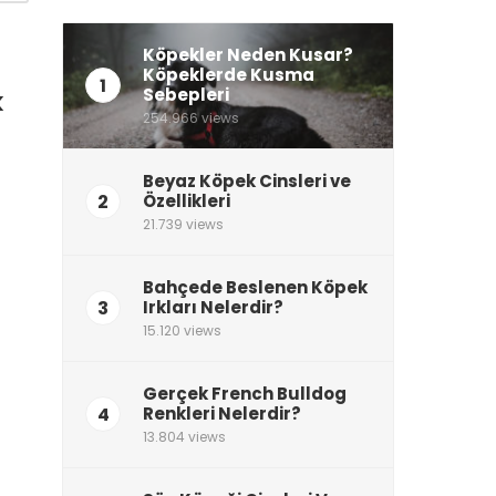
Köpekler Neden Kusar?
Köpeklerde Kusma
1
Sebepleri
k
254.966 views
Beyaz Köpek Cinsleri ve
2
Özellikleri
21.739 views
Bahçede Beslenen Köpek
3
Irkları Nelerdir?
15.120 views
Gerçek French Bulldog
4
Renkleri Nelerdir?
13.804 views