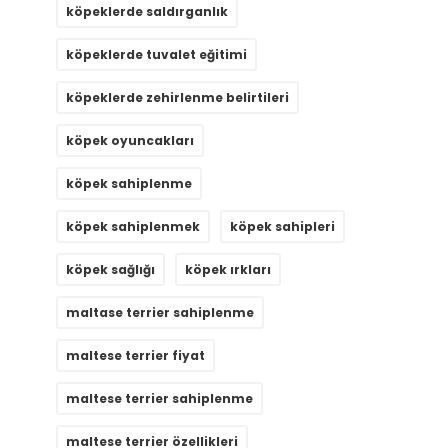
köpeklerde saldırganlık
köpeklerde tuvalet eğitimi
köpeklerde zehirlenme belirtileri
köpek oyuncakları
köpek sahiplenme
köpek sahiplenmek
köpek sahipleri
köpek sağlığı
köpek ırkları
maltase terrier sahiplenme
maltese terrier fiyat
maltese terrier sahiplenme
maltese terrier özellikleri