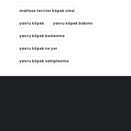
maltese terrrier köpek cinsi
yavru köpek
yavru köpek bakımı
yavru köpek beslenme
yavru köpek ne yer
yavru köpek sahiplenme