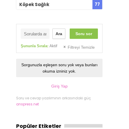
77
Köpek Sağlık
Ara
Soru sor
Şununla Sırala:
Aktif
Filtreyi Temizle
Sorgunuzla eşleşen soru yok veya bunları
okuma izniniz yok.
Giriş Yap
Soru ve cevap yazılımının arkasındaki güç
anspress.net
Popüler Etiketler