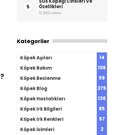
Süs Köpeği Cinsleri Ve
5
Özellikleri
12.963 views
Kategoriler
14
Köpek Aşıları
106
Köpek Bakım
r?
59
Köpek Beslenme
275
Köpek Blog
136
Köpek Hastalıkları
85
Köpek Irk Bilgileri
57
Köpek Irk Renkleri
2
Köpek İsimleri