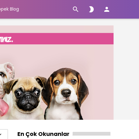



öpek Blog
En Çok Okunanlar