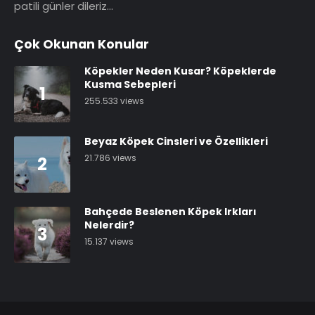
patili günler dileriz…
Çok Okunan Konular
Köpekler Neden Kusar? Köpeklerde
Kusma Sebepleri
1
255.533 views
Beyaz Köpek Cinsleri ve Özellikleri
21.786 views
2
Bahçede Beslenen Köpek Irkları
Nelerdir?
3
15.137 views