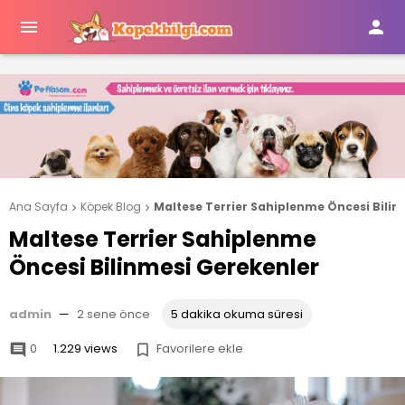


Ana Sayfa
Köpek Blog
Maltese Terrier Sahiplenme Öncesi Bilin


Maltese Terrier Sahiplenme
Öncesi Bilinmesi Gerekenler
admin
—
2 sene önce
5 dakika okuma süresi
0
1.229 views
Favorilere ekle

