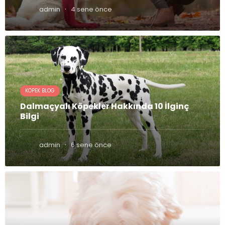
·
admin
4 sene önce
KÖPEK BLOG
Dalmaçyalı Köpekler Hakkında 10 İlginç
Bilgi
·
admin
6 sene önce