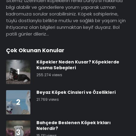
Sitemiz üzerinden köpeklerin renkli Dünya’sı hakkında
bilgi alabilir ve gönderilere yorum yaparak uzman
kadromuza sorular sorabilirsiniz. Köpek sahiplerine,
tüylü dostlarıyla birlikte mutlu ve sağlıklı bir yaşam için
ihtiyacınız olan bilgileri sunmaktan keyif duyarız. Bol
patili günler dileriz…
Çok Okunan Konular
Köpekler Neden Kusar? Köpeklerde
Kusma Sebepleri
1
255.274 views
Beyaz Köpek Cinsleri ve Özellikleri
21.769 views
2
Bahçede Beslenen Köpek Irkları
Nelerdir?
3
15.131 views