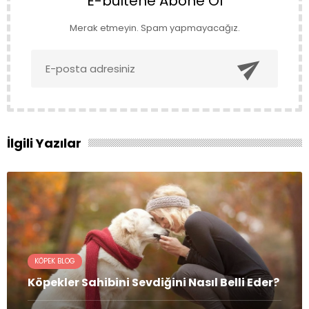
E-bültene Abone Ol
Merak etmeyin. Spam yapmayacağız.

İlgili Yazılar
KÖPEK BLOG
Köpekler Sahibini Sevdiğini Nasıl Belli Eder?