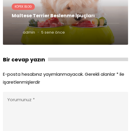
KÖPEK BLOG
Maltese Terrier Beslenme İpuçları
·
admin
5 sene önce
Bir cevap yazın
E-posta hesabınız yayımlanmayacak.
Gerekli alanlar
*
ile
işaretlenmişlerdir