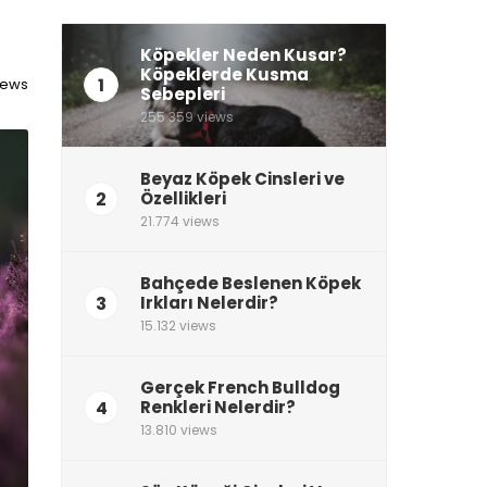
Köpekler Neden Kusar?
Köpeklerde Kusma
1
views
Sebepleri
255.359 views
Beyaz Köpek Cinsleri ve
2
Özellikleri
21.774 views
Bahçede Beslenen Köpek
3
Irkları Nelerdir?
15.132 views
Gerçek French Bulldog
4
Renkleri Nelerdir?
13.810 views