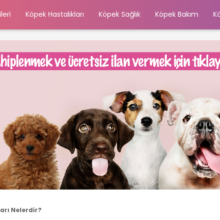
leri
Köpek Hastalıkları
Köpek Sağlık
Köpek Bakım
K
arı Nelerdir?