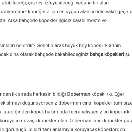
atabileceği, çevreyi izleyebileceği yegane bir alan
tiyorsanız köpeğiniz için en uygun alan sizinle vakit geçiri
tır. Arka bahçede köpekler ilgisiz kalabilmekte ve
insleri nelerdir? Genel olarak büyük boy köpek ırklarının
ncak cins olarak bahçede bakabileceğiniz
bahçe köpekleri
şu
ndan ilk sırada herkesin bildiği
Doberman
köpek ırkı. Eğer
 köpek almayı düşünüyorsanız doberman cinsi köpekler tam siz
k istediğinden köpek bakımında tecrübeliyseniz bu köpek ırkı
ve koruyucu mizaçlı köpekler olan Doberman cinsi köpekler güç
m de görünüşü ile sizi tam anlamıyla koruyacak köpeklerden.