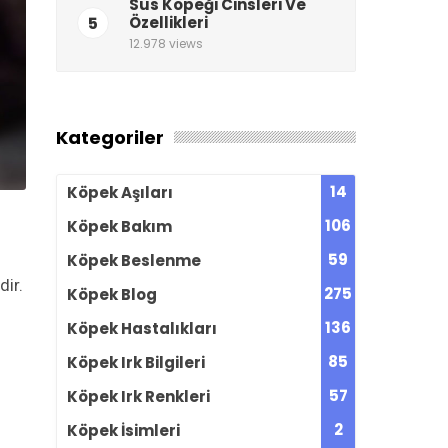
Süs Köpeği Cinsleri Ve
5
Özellikleri
12.978 views
Kategoriler
14
Köpek Aşıları
106
Köpek Bakım
59
Köpek Beslenme
dir.
275
Köpek Blog
136
Köpek Hastalıkları
85
Köpek Irk Bilgileri
57
Köpek Irk Renkleri
2
Köpek İsimleri