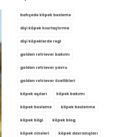
bahçede köpek besleme
dişi köpek kısırlaştırma
dişi köpeklerde regl
golden retriever bakımı
golden retriever yavru
golden retriever özellikleri
köpek aşıları
köpek bakımı
köpek besleme
köpek beslenme
köpek bilgi
köpek blog
köpek cinsleri
köpek davranışları