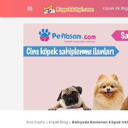

Köpek Irk Bilgi
Ana Sayfa
Köpek Blog
Bahçede Beslenen Köpek Irkl

