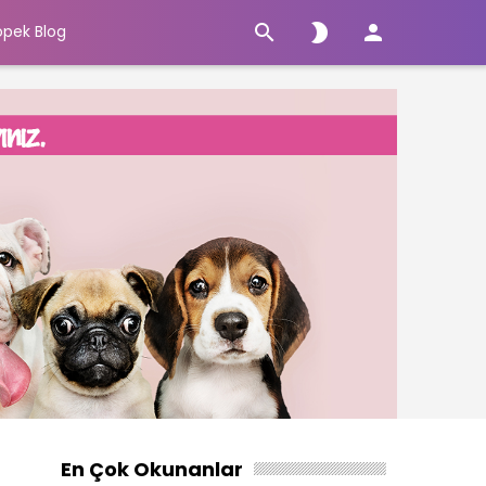



öpek Blog
En Çok Okunanlar