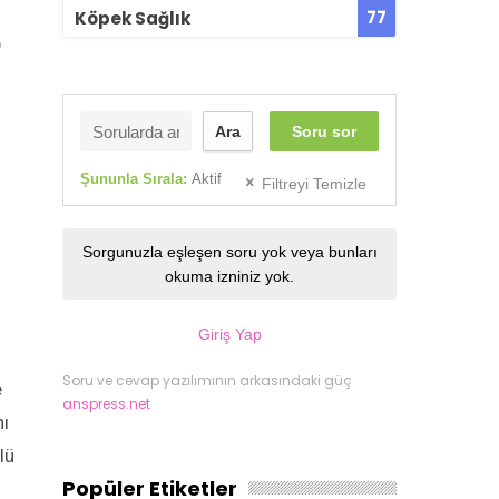
77
Köpek Sağlık
p
Ara
Soru sor
Şununla Sırala:
Aktif
Filtreyi Temizle
Sorgunuzla eşleşen soru yok veya bunları
okuma izniniz yok.
Giriş Yap
Soru ve cevap yazılımının arkasındaki güç
e
anspress.net
nı
lü
Popüler Etiketler