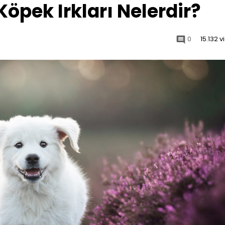
öpek Irkları Nelerdir?
0
15.132 
