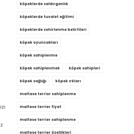
köpeklerde saldırganlık
köpeklerde tuvalet eğitimi
köpeklerde zehirlenme belirtileri
köpek oyuncakları
köpek sahiplenme
köpek sahiplenmek
köpek sahipleri
köpek sağlığı
köpek ırkları
maltase terrier sahiplenme
izi
maltese terrier fiyat
maltese terrier sahiplenme
iz
maltese terrier özellikleri