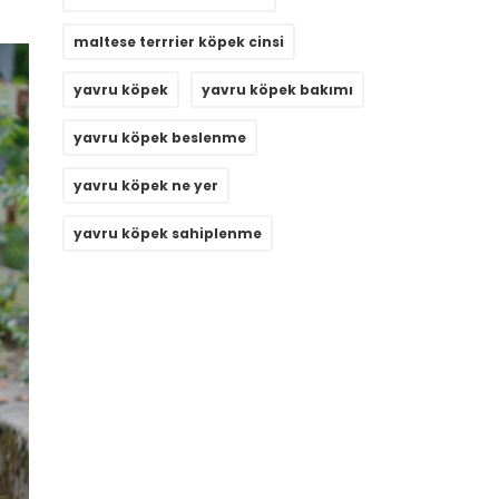
maltese terrrier köpek cinsi
yavru köpek
yavru köpek bakımı
yavru köpek beslenme
yavru köpek ne yer
yavru köpek sahiplenme