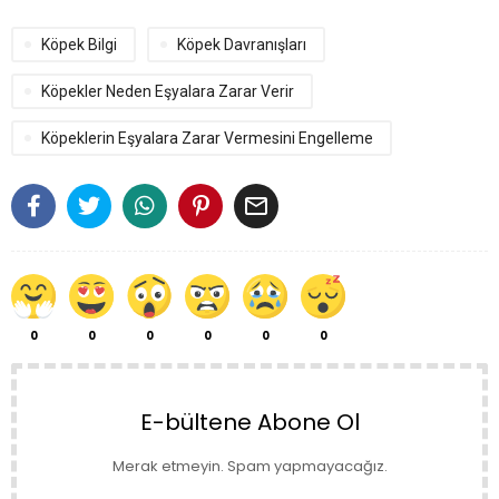
Köpek Bilgi
Köpek Davranışları
Köpekler Neden Eşyalara Zarar Verir
Köpeklerin Eşyalara Zarar Vermesini Engelleme

0
0
0
0
0
0
E-bültene Abone Ol
Merak etmeyin. Spam yapmayacağız.