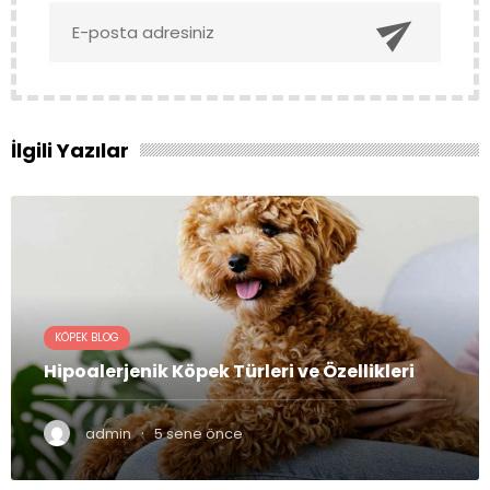

İlgili Yazılar
KÖPEK BLOG
Hipoalerjenik Köpek Türleri ve Özellikleri
·
admin
5 sene önce