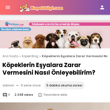


Ana Sayfa
Köpek Blog
Köpeklerin Eşyalara Zarar Vermesini Nas


Köpeklerin Eşyalara Zarar
Vermesini Nasıl Önleyebilirim?
admin
—
6 sene önce
5 dakika okuma süresi
0
2.348 views
Favorilere ekle

