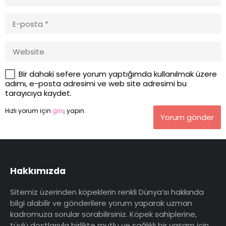
Bir dahaki sefere yorum yaptığımda kullanılmak üzere
adımı, e-posta adresimi ve web site adresimi bu
tarayıcıya kaydet.
Hızlı yorum için
giriş
yapın.
Yorum gönder
Hakkımızda
Sitemiz üzerinden köpeklerin renkli Dünya’sı hakkında
bilgi alabilir ve gönderilere yorum yaparak uzman
kadromuza sorular sorabilirsiniz. Köpek sahiplerine,
tüylü dostlarıyla birlikte mutlu ve sağlıklı bir yaşam için