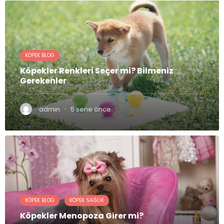
KÖPEK BLOG
Köpekler Renkleri Seçer mi? Bilmeniz
Gerekenler
·
admin
5 sene önce
KÖPEK BLOG
KÖPEK SAĞLIK
Köpekler Menopoza Girer mi?