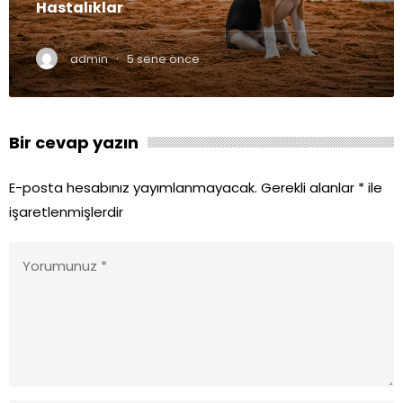
Hastalıklar
·
admin
5 sene önce
Bir cevap yazın
E-posta hesabınız yayımlanmayacak.
Gerekli alanlar
*
ile
işaretlenmişlerdir