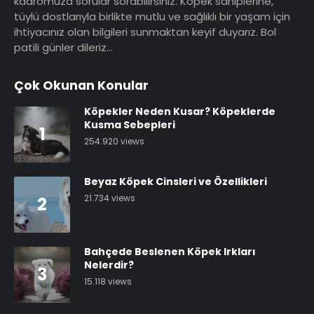
kadromuza sorular sorabilirsiniz. Köpek sahiplerine,
tüylü dostlarıyla birlikte mutlu ve sağlıklı bir yaşam için
ihtiyacınız olan bilgileri sunmaktan keyif duyarız. Bol
patili günler dileriz…
Çok Okunan Konular
Köpekler Neden Kusar? Köpeklerde
Kusma Sebepleri
1
254.920 views
Beyaz Köpek Cinsleri ve Özellikleri
21.734 views
2
Bahçede Beslenen Köpek Irkları
Nelerdir?
3
15.118 views