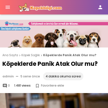


Ana Sayfa
Köpek Sağlık
Köpeklerde Panik Atak Olur mu?


Köpeklerde Panik Atak Olur mu?
admin
—
5 sene önce
4 dakika okuma süresi
0
1.481 views
Favorilere ekle

