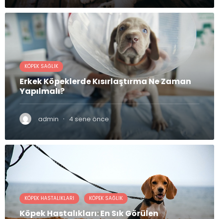
KÖPEK SAĞLIK
Erkek Köpeklerde Kısırlaştırma Ne Zaman
Yapılmalı?
·
admin
4 sene önce
KÖPEK HASTALIKLARI
KÖPEK SAĞLIK
Köpek Hastalıkları: En Sık Görülen