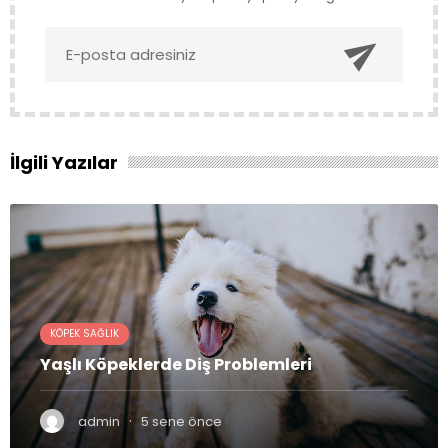

İlgili Yazılar
KÖPEK SAĞLIK
Yaşlı Köpeklerde Diş Problemleri
·
admin
5 sene önce