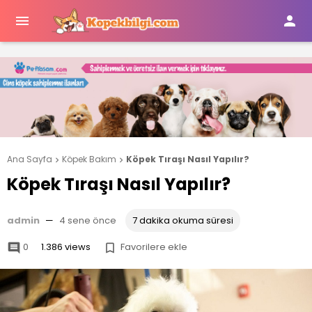


Ana Sayfa
Köpek Bakım
Köpek Tıraşı Nasıl Yapılır?


Köpek Tıraşı Nasıl Yapılır?
admin
—
4 sene önce
7 dakika okuma süresi
0
1.386 views
Favorilere ekle

