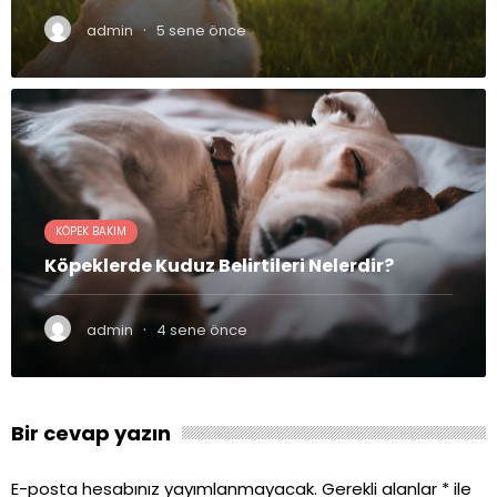
·
admin
5 sene önce
KÖPEK BAKIM
Köpeklerde Kuduz Belirtileri Nelerdir?
·
admin
4 sene önce
Bir cevap yazın
E-posta hesabınız yayımlanmayacak.
Gerekli alanlar
*
ile