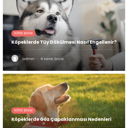
KÖPEK BAKIM
Köpeklerde Tüy Dökülmesi Nasıl Engellenir?
·
admin
4 sene önce
KÖPEK BAKIM
Köpeklerde Göz Çapaklanması Nedenleri