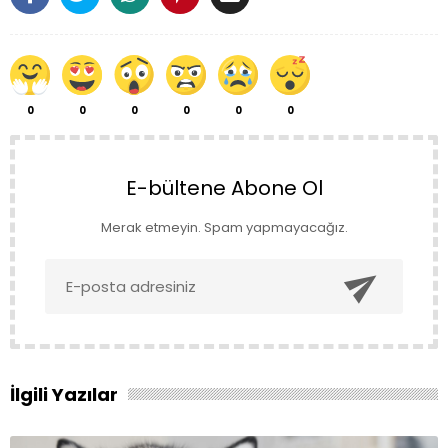
0
0
0
0
0
0
E-bültene Abone Ol
Merak etmeyin. Spam yapmayacağız.

İlgili Yazılar