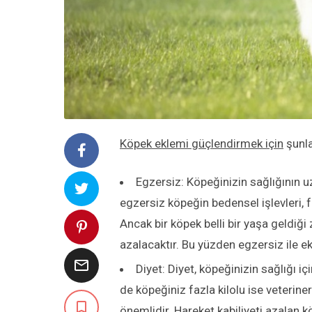
Köpek eklemi güçlendirmek için
şunla
Egzersiz: Köpeğinizin sağlığının 
egzersiz köpeğin bedensel işlevleri, 
Ancak bir köpek belli bir yaşa geldiğ
azalacaktır. Bu yüzden egzersiz ile e

Diyet: Diyet, köpeğinizin sağlığı i
de köpeğiniz fazla kilolu ise veterin

önemlidir. Hareket kabiliyeti azalan k