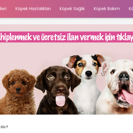
leri
Köpek Hastalıkları
Köpek Sağlık
Köpek Bakım
K
ilir?