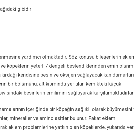
ğıdaki gibidir:
lenmesine yardımcı olmaktadır. Söz konusu bileşenlerin ekle
ve köpeklerin yeterli / dengeli beslendiklerinden emin olunm
kıkırdağı kendisine besin ve oksijen sağlayacak kan damarlar
erin bir bölümünü, alt kısmında yer alan kemikteki küçük
vısındaki besinlerin emilimini sağlayarak karşılamaktadırlar
k mamalarının içeriğinde bir köpeğin sağlıklı olarak büyümesini
nler, mineraller ve amino asitler bulunur. Fakat eklem
rak eklem problemlerine yatkın olan köpeklerde, yukarıda ver