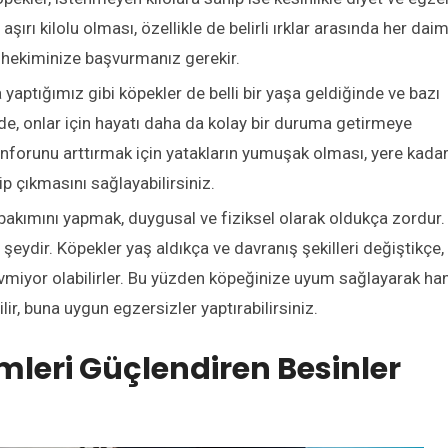
ırı kilolu olması, özellikle de belirli ırklar arasında her dai
r hekiminize başvurmanız gerekir.
yaptığımız gibi köpekler de belli bir yaşa geldiğinde ve bazı
inde, onlar için hayatı daha da kolay bir duruma getirmeye
onforunu arttırmak için yatakların yumuşak olması, yere kada
p çıkmasını sağlayabilirsiniz.
 bakımını yapmak, duygusal ve fiziksel olarak oldukça zordur.
 şeydir. Köpekler yaş aldıkça ve davranış şekilleri değiştikçe,
 sevmiyor olabilirler. Bu yüzden köpeğinize uyum sağlayarak ha
lir, buna uygun egzersizler yaptırabilirsiniz.
emleri Güçlendiren Besinler