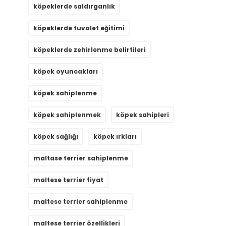
köpeklerde saldırganlık
köpeklerde tuvalet eğitimi
köpeklerde zehirlenme belirtileri
köpek oyuncakları
köpek sahiplenme
köpek sahiplenmek
köpek sahipleri
köpek sağlığı
köpek ırkları
maltase terrier sahiplenme
maltese terrier fiyat
maltese terrier sahiplenme
maltese terrier özellikleri