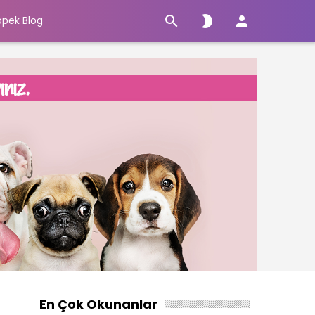



öpek Blog
En Çok Okunanlar