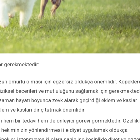
r gerekmektedir:
uzun ömürlü olması için egzersiz oldukça önemlidir. Köpekler
fiziksel becerileri ve mutluluğunu sağlamak için gerekmektedi
i zaman hayatı boyunca zevk alarak geçirdiği eklem ve kaslar
klem ve kasları dinç tutmak önemlidir.
çin hem bir tedavi hem de önleyici görevi görmektedir. Özellik
er hekiminizin yönlendirmesi ile diyet uygulamak oldukça
öpekler, istenmeyen kilolara sahip ise kesinlikle diyet ve egze