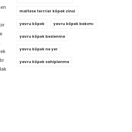
şen
maltese terrrier köpek cinsi
yavru köpek
yavru köpek bakımı
bir
ve
yavru köpek beslenme
.
yavru köpek ne yer
mek
ır.
yavru köpek sahiplenme
dak