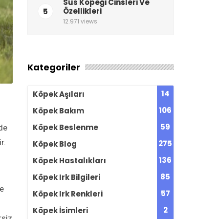
Süs Köpeği Cinsleri Ve
5
Özellikleri
12.971 views
Kategoriler
14
Köpek Aşıları
106
Köpek Bakım
59
Köpek Beslenme
de
r.
275
Köpek Blog
136
Köpek Hastalıkları
85
Köpek Irk Bilgileri
le
57
Köpek Irk Renkleri
2
Köpek İsimleri
rsiz