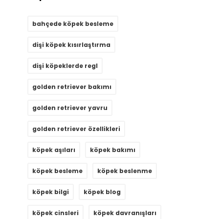
bahçede köpek besleme
dişi köpek kısırlaştırma
dişi köpeklerde regl
golden retriever bakımı
golden retriever yavru
golden retriever özellikleri
köpek aşıları
köpek bakımı
köpek besleme
köpek beslenme
köpek bilgi
köpek blog
köpek cinsleri
köpek davranışları