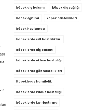
köpek diş bakımı
köpek diş sağlığı
köpek eğitimi
köpek hastalıkları
köpek havlaması
köpeklerde cilt hastalıkları
m
köpeklerde diş bakımı
ası
köpeklerde eklem hastalığı
ına
köpeklerde göz hastalıkları
.
Köpeklerde hamilelik
 ve
köpeklerde kuduz hastalığı
köpeklerde kısırlaştırma
ilen