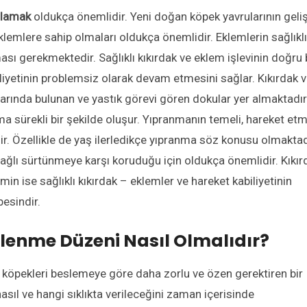
ağlamak
oldukça önemlidir. Yeni doğan köpek yavrularının geli
klemlere sahip olmaları oldukça önemlidir. Eklemlerin sağlıklı
ması gerekmektedir. Sağlıklı kıkırdak ve eklem işlevinin doğru 
liyetinin problemsiz olarak devam etmesini sağlar. Kıkırdak 
larında bulunan ve yastık görevi gören dokular yer almaktadır
 sürekli bir şekilde oluşur. Yıpranmanın temeli, hareket et
 Özellikle de yaş ilerledikçe yıpranma söz konusu olmaktad
bağlı sürtünmeye karşı koruduğu için oldukça önemlidir. Kıkır
n ise sağlıklı kıkırdak – eklemler ve hareket kabiliyetinin
esindir.
lenme Düzeni Nasıl Olmalıdır?
in köpekleri beslemeye göre daha zorlu ve özen gerektiren bir
 nasıl ve hangi sıklıkta verileceğini zaman içerisinde