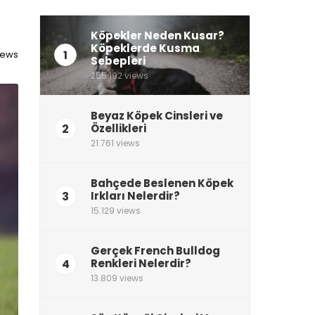
Köpekler Neden Kusar?
Köpeklerde Kusma
1
views
Sebepleri
255.192 views
Beyaz Köpek Cinsleri ve
2
Özellikleri
21.761 views
Bahçede Beslenen Köpek
3
Irkları Nelerdir?
15.129 views
Gerçek French Bulldog
4
Renkleri Nelerdir?
13.809 views