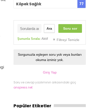
77
Köpek Sağlık
m
Ara
Soru sor
r
Şununla Sırala:
Aktif
Filtreyi Temizle
Sorgunuzla eşleşen soru yok veya bunları
okuma izniniz yok.
ngi
Giriş Yap
Soru ve cevap yazılımının arkasındaki güç
anspress.net
Popüler Etiketler