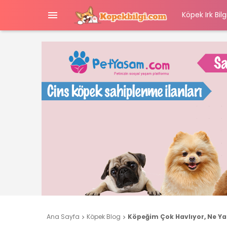

Köpek Irk Bilgi
Ana Sayfa
Köpek Blog
Köpeğim Çok Havlıyor, Ne Y

