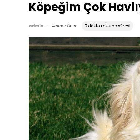
Köpeğim Çok Havlı
admin
—
4 sene önce
7 dakika okuma süresi