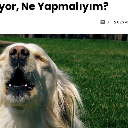
yor, Ne Yapmalıyım?
0
2.026 v
