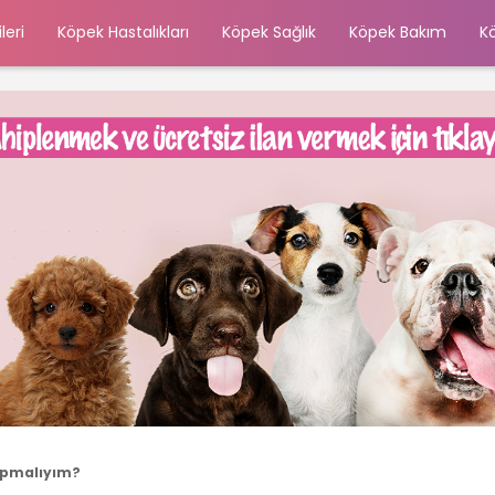
leri
Köpek Hastalıkları
Köpek Sağlık
Köpek Bakım
K
apmalıyım?