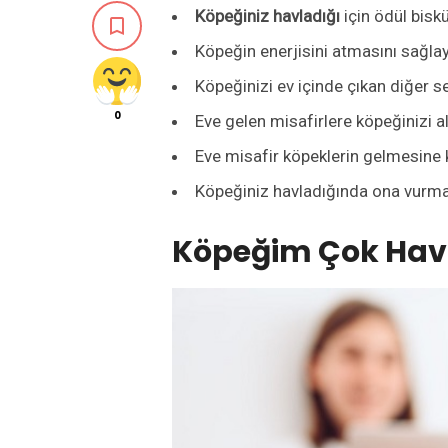
Köpeğiniz havladığı
için ödül bisk

Köpeğin enerjisini atmasını sağla
Köpeğinizi ev içinde çıkan diğer se
0
Eve gelen misafirlere köpeğinizi al
Eve misafir köpeklerin gelmesine k
Köpeğiniz havladığında ona vurma
Köpeğim Çok Havl