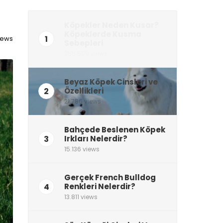
Köpekler Neden Kusar?
Köpeklerde Kusma
1
iews
Sebepleri
255.509 views
Beyaz Köpek Cinsleri ve
2
Özellikleri
21.786 views
Bahçede Beslenen Köpek
3
Irkları Nelerdir?
15.136 views
Gerçek French Bulldog
4
Renkleri Nelerdir?
13.811 views