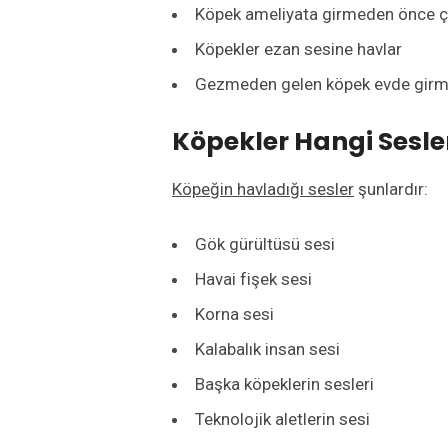
Köpek ameliyata girmeden önce ç
Köpekler ezan sesine havlar
Gezmeden gelen köpek evde girmek
Köpekler Hangi Sesle
Köpeğin havladığı sesler
şunlardır:
Gök gürültüsü sesi
Havai fişek sesi
Korna sesi
Kalabalık insan sesi
Başka köpeklerin sesleri
Teknolojik aletlerin sesi