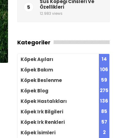
Süs Köpeği Cinsleri Ve
5
Özellikleri
12.983 views
Kategoriler
14
Köpek Aşıları
106
Köpek Bakım
59
Köpek Beslenme
275
Köpek Blog
136
Köpek Hastalıkları
85
Köpek Irk Bilgileri
57
Köpek Irk Renkleri
2
Köpek İsimleri