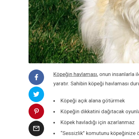
Köpeğin havlaması
, onun insanlarla i
yaratır. Sahibin köpeği havlaması du
Köpeği açık alana götürmek
Köpeğin dikkatini dağıtacak oyun
Köpek havladığı için azarlanmaz

“Sessizlik” komutunu köpeğinize 