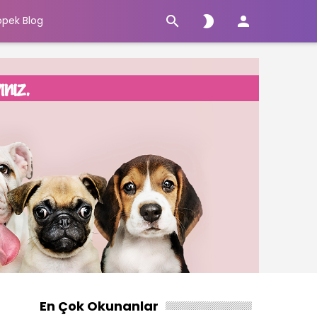



öpek Blog
En Çok Okunanlar