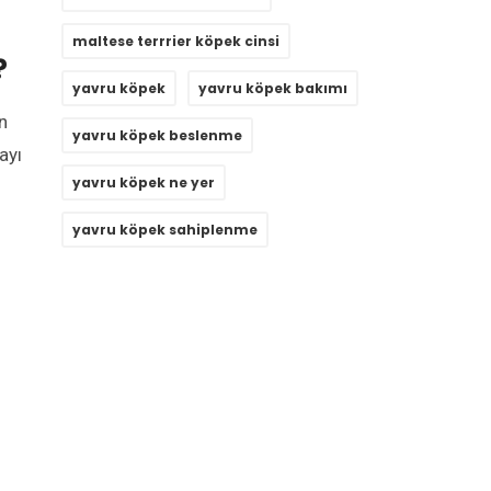
maltese terrrier köpek cinsi
?
yavru köpek
yavru köpek bakımı
n
yavru köpek beslenme
ayı
yavru köpek ne yer
yavru köpek sahiplenme