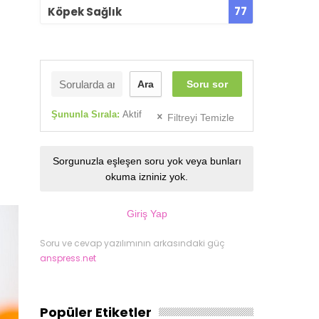
77
Köpek Sağlık
Ara
Soru sor
Şununla Sırala:
Aktif
Filtreyi Temizle
Sorgunuzla eşleşen soru yok veya bunları
okuma izniniz yok.
Giriş Yap
Soru ve cevap yazılımının arkasındaki güç
anspress.net
Popüler Etiketler