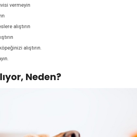
üvisi vermeyin
yın
slere alıştırın
ıştırın
öpeğinizi alıştırın.
yın.
ıyor, Neden?