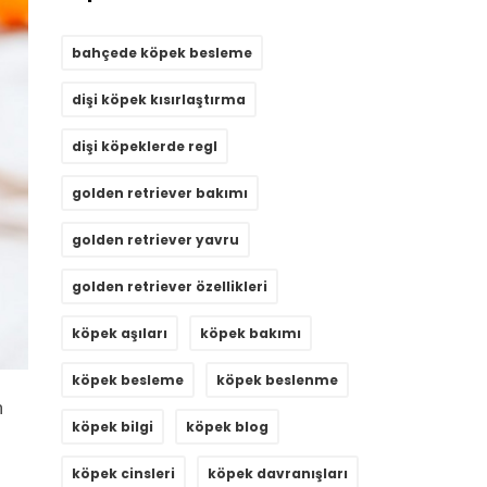
bahçede köpek besleme
dişi köpek kısırlaştırma
dişi köpeklerde regl
golden retriever bakımı
golden retriever yavru
golden retriever özellikleri
köpek aşıları
köpek bakımı
köpek besleme
köpek beslenme
n
köpek bilgi
köpek blog
köpek cinsleri
köpek davranışları