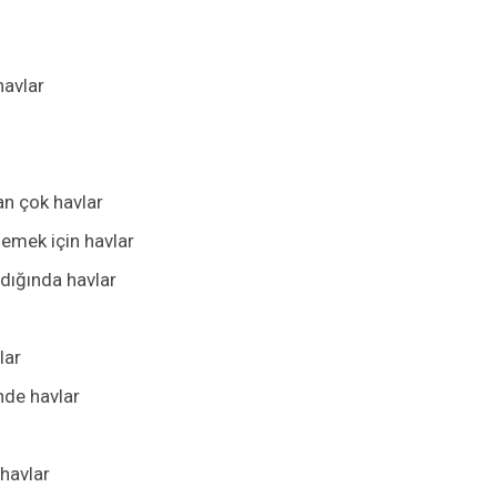
havlar
n çok havlar
lemek için havlar
adığında havlar
lar
nde havlar
havlar