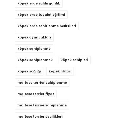
köpeklerde saldırganlık
köpeklerde tuvalet eğitimi
köpeklerde zehirlenme belirtileri
köpek oyuncakları
köpek sahiplenme
köpek sahiplenmek
köpek sahipleri
köpek sağlığı
köpek ırkları
maltase terrier sahiplenme
maltese terrier fiyat
maltese terrier sahiplenme
maltese terrier özellikleri