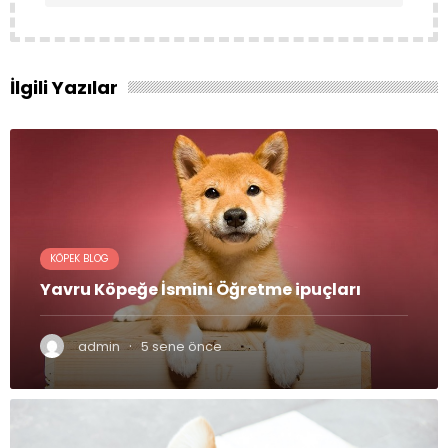
İlgili Yazılar
KÖPEK BLOG
Yavru Köpeğe İsmini Öğretme ipuçları
·
admin
5 sene önce