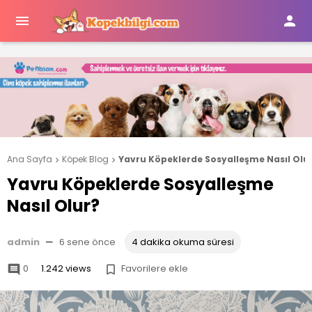


Ana Sayfa
Köpek Blog
Yavru Köpeklerde Sosyalleşme Nasıl Olu


Yavru Köpeklerde Sosyalleşme
Nasıl Olur?
admin
—
6 sene önce
4 dakika okuma süresi
0
1.242 views
Favorilere ekle

