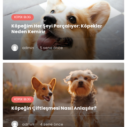
KÖPEK BLOG
Köpeğim Her Şeyi Parçalıyor: Köpekler
Neden Kemirir
·
admin
5 sene önce
KÖPEK BLOG
Köpeğin Çiftleşmesi Nasıl Anlaşılır?
·
admin
4 sene önce