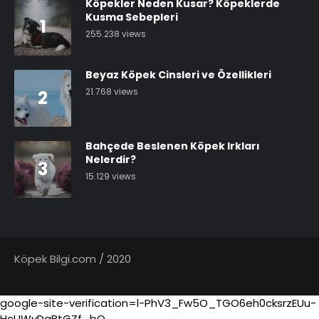
Köpekler Neden Kusar? Köpeklerde
Kusma Sebepleri
1
255.238 views
Beyaz Köpek Cinsleri ve Özellikleri
21.768 views
2
Bahçede Beslenen Köpek Irkları
Nelerdir?
3
15.129 views
Köpek Bilgi.com / 2020
google-site-verification=l-PhV3_Fw5O_TGO6eh0cksrzEUu-
HcUWyDaBtGZf_bQ