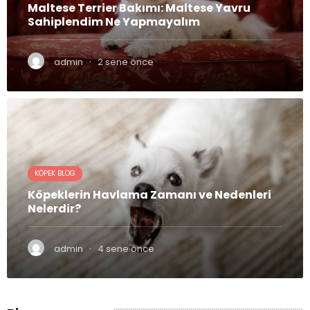
Maltese Terrier Bakımı: Maltese Yavru
Sahiplendim Ne Yapmayalım
·
admin
2 sene önce
KÖPEK BLOG
Köpeklerin Havlama Zamanı ve Nedenleri
Nelerdir?
·
admin
4 sene önce