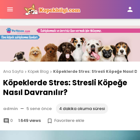


Ana Sayfa
Köpek Blog
Köpeklerde Stres: Stresli Köpeğe Nasıl Da


Köpeklerde Stres: Stresli Köpeğe
Nasıl Davranılır?
admin
—
5 sene önce
4 dakika okuma süresi
0
1.649 views
Favorilere ekle

