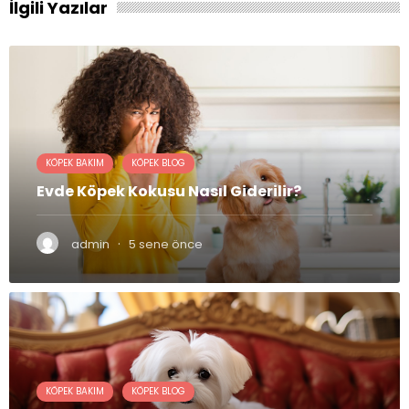
İlgili Yazılar
KÖPEK BAKIM
KÖPEK BLOG
Evde Köpek Kokusu Nasıl Giderilir?
·
admin
5 sene önce
KÖPEK BAKIM
KÖPEK BLOG