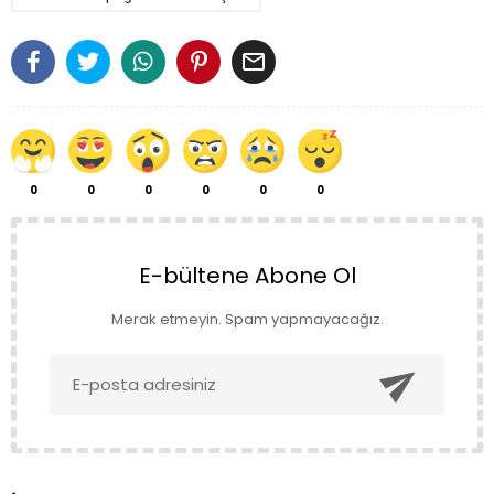

0
0
0
0
0
0
E-bültene Abone Ol
Merak etmeyin. Spam yapmayacağız.
