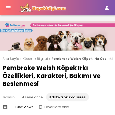


Ana Sayfa
Köpek Irk Bilgileri
Pembroke Welsh Köpek Irkı Özellikle


Pembroke Welsh Köpek Irkı
Özellikleri, Karakteri, Bakımı ve
Beslenmesi
admin
—
4 sene önce
8 dakika okuma süresi
0
1.352 views
Favorilere ekle

