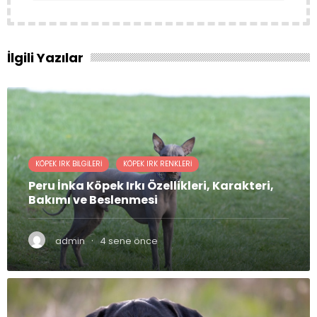
İlgili Yazılar
KÖPEK IRK BILGILERI
KÖPEK IRK RENKLERI
Peru İnka Köpek Irkı Özellikleri, Karakteri,
Bakımı ve Beslenmesi
·
admin
4 sene önce