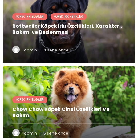
KÖPEK IRK BILGILERI
KÖPEK IRK RENKLERI
Rottweiler Köpek Irkı Özellikleri, Karakteri,
Bakımı ve Beslenmesi
·
admin
4 sene önce
KÖPEK IRK BILGILERI
Chow Chow Köpek Cinsi Özellikleri Ve
Bakımı
·
admin
5 sene önce