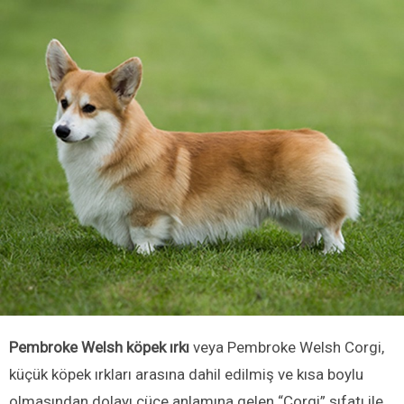
Pembroke Welsh köpek ırkı
veya Pembroke Welsh Corgi,
küçük köpek ırkları arasına dahil edilmiş ve kısa boylu
olmasından dolayı cüce anlamına gelen “Corgi” sıfatı ile