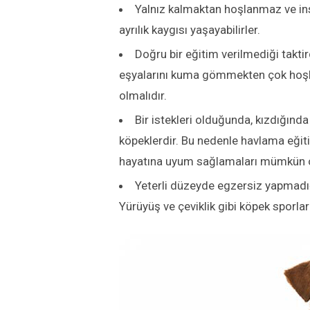
Yalnız kalmaktan hoşlanmaz ve insa
ayrılık kaygısı yaşayabilirler.
Doğru bir eğitim verilmediği taktird
eşyalarını kuma gömmekten çok hoşlan
olmalıdır.
Bir istekleri olduğunda, kızdığın
köpeklerdir. Bu nedenle havlama eğit
hayatına uyum sağlamaları mümkün o
Yeterli düzeyde egzersiz yapmadığ
Yürüyüş ve çeviklik gibi köpek sporları