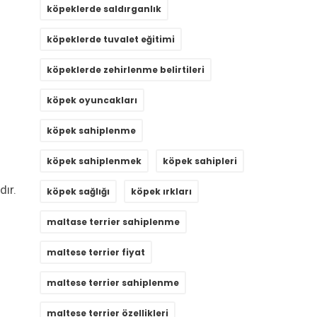
köpeklerde saldırganlık
köpeklerde tuvalet eğitimi
köpeklerde zehirlenme belirtileri
köpek oyuncakları
köpek sahiplenme
köpek sahiplenmek
köpek sahipleri
dır.
köpek sağlığı
köpek ırkları
maltase terrier sahiplenme
maltese terrier fiyat
maltese terrier sahiplenme
maltese terrier özellikleri