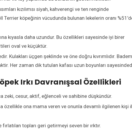
ısımları kızılımsı siyah, kahverengi ve ten renginde
ll Terrier köpeğinin vücudunda bulunan lekelerin oranı %51’d
ına kıyasla daha uzundur. Bu özellikleri sayesinde iyi birer
ileri oval ve küçüktür.
tedir. Kulakları üçgen şeklinde ve öne doğru kıvrımlıdır. Bade
enktir. Her zaman dik tutulan kafası uzun boyunları sayesindedi
öpek Irkı Davranışsal Özellikleri
 zeki, cesur, aktif, eğlenceli ve sahibine düşkündür.
 da özellikle ona mama veren ve onunla devamlı ilgilenen kişi i
latılan topları geri getirmeyi seven bir ırktır.