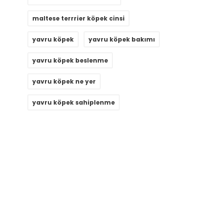
maltese terrrier köpek cinsi
yavru köpek
yavru köpek bakımı
yavru köpek beslenme
yavru köpek ne yer
yavru köpek sahiplenme