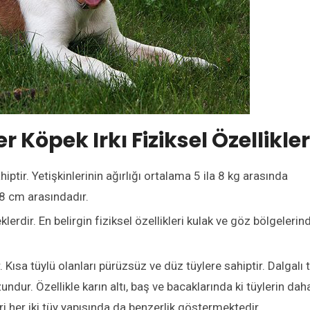
r Köpek Irkı Fiziksel Özellikler
ptir. Yetişkinlerinin ağırlığı ortalama 5 ila 8 kg arasında
38 cm arasındadır.
lerdir. En belirgin fiziksel özellikleri kulak ve göz bölgelerin
r. Kısa tüylü olanları pürüzsüz ve düz tüylere sahiptir. Dalgalı 
undur. Özellikle karın altı, baş ve bacaklarında ki tüylerin dah
i her iki tüy yapısında da benzerlik göstermektedir.