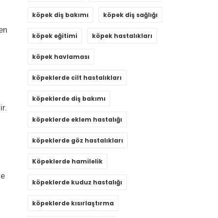
köpek diş bakımı
köpek diş sağlığı
en
köpek eğitimi
köpek hastalıkları
köpek havlaması
köpeklerde cilt hastalıkları
m
köpeklerde diş bakımı
r.
köpeklerde eklem hastalığı
köpeklerde göz hastalıkları
Köpeklerde hamilelik
le
köpeklerde kuduz hastalığı
köpeklerde kısırlaştırma