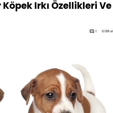
 Köpek Irkı Özellikleri Ve
0
3.136 
