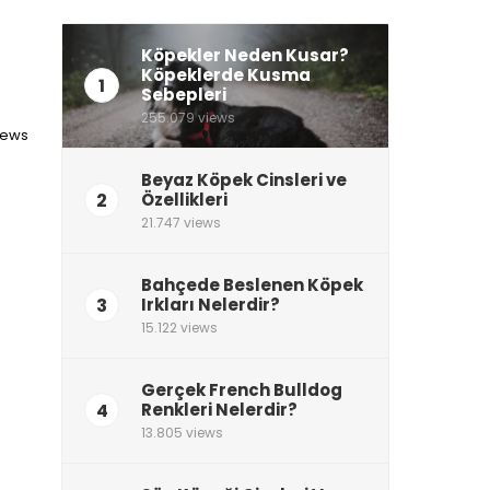
Köpekler Neden Kusar?
Köpeklerde Kusma
1
Sebepleri
255.079 views
views
Beyaz Köpek Cinsleri ve
2
Özellikleri
21.747 views
Bahçede Beslenen Köpek
3
Irkları Nelerdir?
15.122 views
Gerçek French Bulldog
4
Renkleri Nelerdir?
13.805 views