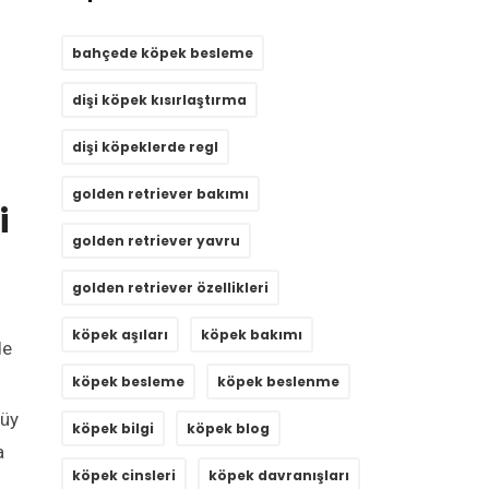
bahçede köpek besleme
dişi köpek kısırlaştırma
dişi köpeklerde regl
golden retriever bakımı
i
golden retriever yavru
golden retriever özellikleri
köpek aşıları
köpek bakımı
de
köpek besleme
köpek beslenme
tüy
köpek bilgi
köpek blog
a
köpek cinsleri
köpek davranışları