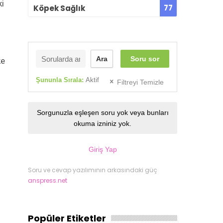
ki
77
Köpek Sağlık
Ara
Soru sor
ke
Şununla Sırala:
Aktif
Filtreyi Temizle
Sorgunuzla eşleşen soru yok veya bunları
okuma izniniz yok.
Giriş Yap
Soru ve cevap yazılımının arkasındaki güç
anspress.net
Popüler Etiketler