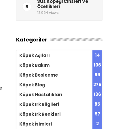
Süs Köpeği Cinsleri Ve
5
Özellikleri
12.964 views
Kategoriler
14
Köpek Aşıları
106
Köpek Bakım
59
Köpek Beslenme
275
Köpek Blog
e
136
Köpek Hastalıkları
85
Köpek Irk Bilgileri
57
Köpek Irk Renkleri
2
Köpek İsimleri