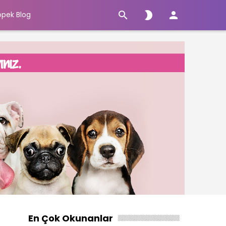



öpek Blog
En Çok Okunanlar