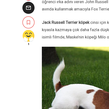
öğrenci ırka adını veren John Russell i

avında kullanmak amacıyla Fox Terrier 

Jack Russell Terrier köpek
cinsi için
kıyasla kazmaya çok daha fazla düşkü
isimli filmde, Maske’nin köpeği Milo o
1