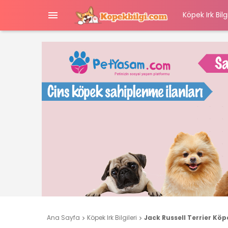

Köpek Irk Bilgi
Ana Sayfa
Köpek Irk Bilgileri
Jack Russell Terrier Köpe

