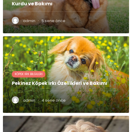
Kurdu ve Bakımı
·
admin
5 sene önce
KÖPEK IRK BILGILERI
Pekinez Köpek Irkı Özellikleri ve Bakımı
·
admin
4 sene önce