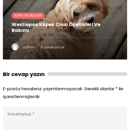
KÖPEK IRK BILGILERI
Westiepoo Köpek Cinsi Özellikleri Ve
Bakımı
·
admin
5 sene önce
Bir cevap yazın
E-posta hesabınız yayımlanmayacak.
Gerekli alanlar
*
ile
işaretlenmişlerdir