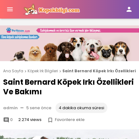


Ana Sayfa
Köpek Irk Bilgileri
Saint Bernard Köpek Irkı Özellikleri


Saint Bernard Köpek Irkı Özellikleri
Ve Bakımı
admin
—
5 sene önce
4 dakika okuma süresi
0
2.274 views
Favorilere ekle

