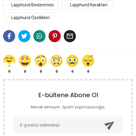
Lapphund Beslenmesi
Lapphund Karakteri
Lapphund Özellikleri

0
0
0
0
0
0
E-bültene Abone Ol
Merak etmeyin. Spam yapmayacağız.
