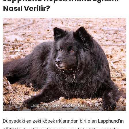
Nasıl Verilir?
Lapphund Köpek Irkı Eğitimi Nasıl Verilir?
Dünyadaki en zeki köpek ırklarından biri olan
Lapphund’ın