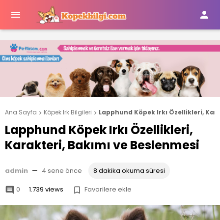


Ana Sayfa
Köpek Irk Bilgileri
Lapphund Köpek Irkı Özellikleri, Kar


Lapphund Köpek Irkı Özellikleri,
Karakteri, Bakımı ve Beslenmesi
admin
—
4 sene önce
8 dakika okuma süresi
0
1.739 views
Favorilere ekle

