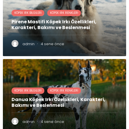
KÖPEK IRK BILGILERI
KÖPEK IRK RENKLERI
Pirene Mastifi Köpek Irkı Özellikleri,
Karakteri, Bakımı ve Beslenmesi
·
admin
4 sene önce
KÖPEK IRK BILGILERI
KÖPEK IRK RENKLERI
Danua Köpek Irkı Özellikleri, Karakteri,
Bakımı ve Beslenmesi
·
admin
4 sene önce