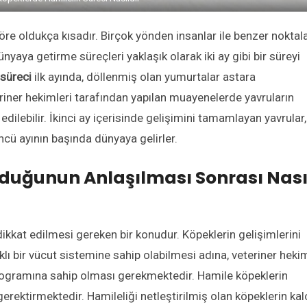
göre oldukça kısadır. Birçok yönden insanlar ile benzer noktal
nyaya getirme süreçleri yaklaşık olarak iki ay gibi bir süreyi
 süreci
ilk ayında, döllenmiş olan yumurtalar astara
riner hekimleri tarafından yapılan muayenelerde yavruların
 edilebilir. İkinci ay içerisinde gelişimini tamamlayan yavrular,
ncü ayının başında dünyaya gelirler.
lduğunun Anlaşılması Sonrası Nası
dikkat edilmesi gereken bir konudur. Köpeklerin gelişimlerini
ı bir vücut sistemine sahip olabilmesi adına, veteriner heki
rogramına sahip olması gerekmektedir. Hamile köpeklerin
rektirmektedir. Hamileliği netleştirilmiş olan köpeklerin kalo