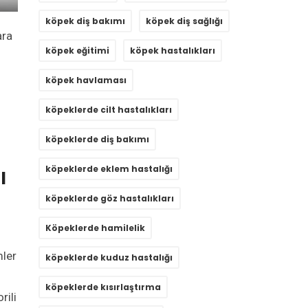
köpek diş bakımı
köpek diş sağlığı
ara
köpek eğitimi
köpek hastalıkları
köpek havlaması
köpeklerde cilt hastalıkları
köpeklerde diş bakımı
köpeklerde eklem hastalığı
l
köpeklerde göz hastalıkları
Köpeklerde hamilelik
mler
köpeklerde kuduz hastalığı
köpeklerde kısırlaştırma
rili