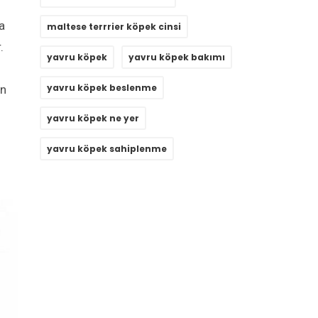
a
maltese terrrier köpek cinsi
.
yavru köpek
yavru köpek bakımı
yavru köpek beslenme
in
yavru köpek ne yer
yavru köpek sahiplenme