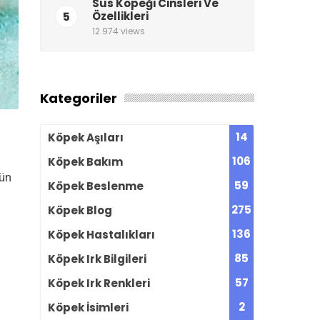
Süs Köpeği Cinsleri Ve
5
Özellikleri
12.974 views
Kategoriler
14
Köpek Aşıları
106
Köpek Bakım
gün
59
Köpek Beslenme
275
Köpek Blog
136
Köpek Hastalıkları
85
Köpek Irk Bilgileri
57
Köpek Irk Renkleri
2
Köpek İsimleri