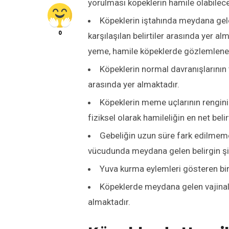
yorulması köpeklerin hamile olabileceğ
Köpeklerin iştahında meydana gel
0
karşılaşılan belirtiler arasında yer 
yeme, hamile köpeklerde gözlemlene
Köpeklerin normal davranışlarının 
arasında yer almaktadır.
Köpeklerin meme uçlarının rengin
fiziksel olarak hamileliğin en net beli
Gebeliğin uzun süre fark edilmeme
vücudunda meydana gelen belirgin şişk
Yuva kurma eylemleri gösteren bir k
Köpeklerde meydana gelen vajinal a
almaktadır.