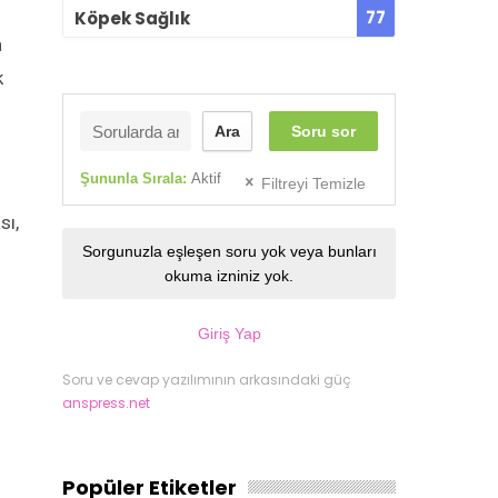
77
Köpek Sağlık
a
k
Ara
Soru sor
Şununla Sırala:
Aktif
Filtreyi Temizle
sı,
Sorgunuzla eşleşen soru yok veya bunları
okuma izniniz yok.
Giriş Yap
Soru ve cevap yazılımının arkasındaki güç
anspress.net
Popüler Etiketler