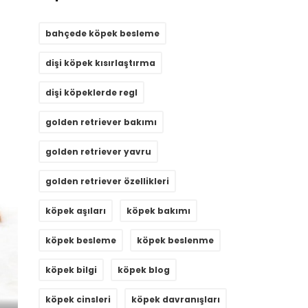
bahçede köpek besleme
dişi köpek kısırlaştırma
dişi köpeklerde regl
golden retriever bakımı
golden retriever yavru
golden retriever özellikleri
köpek aşıları
köpek bakımı
köpek besleme
köpek beslenme
köpek bilgi
köpek blog
köpek cinsleri
köpek davranışları