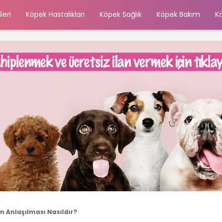
leri
Köpek Hastalıkları
Köpek Sağlık
Köpek Bakım
K
 Anlaşılması Nasıldır?