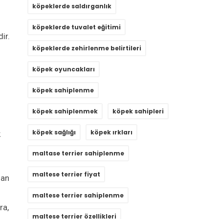
köpeklerde saldırganlık
köpeklerde tuvalet eğitimi
ir.
köpeklerde zehirlenme belirtileri
köpek oyuncakları
köpek sahiplenme
köpek sahiplenmek
köpek sahipleri
köpek sağlığı
köpek ırkları
k
maltase terrier sahiplenme
maltese terrier fiyat
dan
maltese terrier sahiplenme
ra,
maltese terrier özellikleri