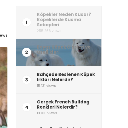
Köpekler Neden Kusar?
Köpeklerde Kusma
1
Sebepleri
255.266 views
views
Beyaz Köpek Cinsleri ve
2
Özellikleri
21.769 views
Bahçede Beslenen Köpek
3
Irkları Nelerdir?
15.131 views
Gerçek French Bulldog
4
Renkleri Nelerdir?
13.810 views