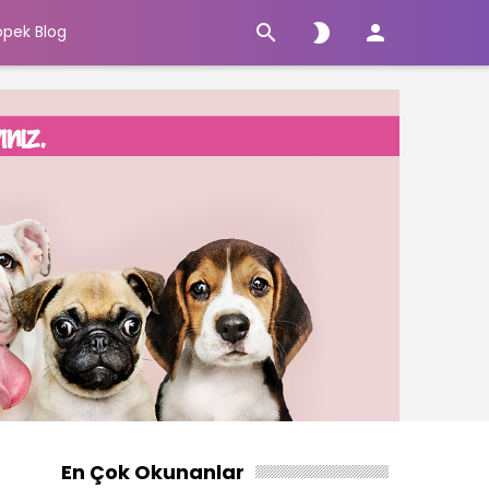



öpek Blog
En Çok Okunanlar