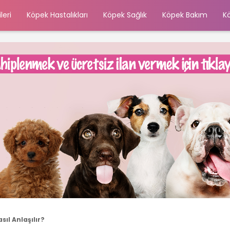
leri
Köpek Hastalıkları
Köpek Sağlık
Köpek Bakım
K
ıl Anlaşılır?