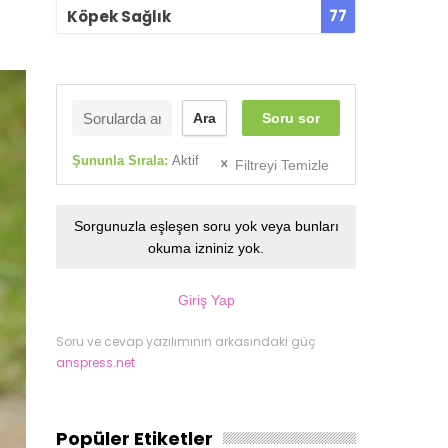
77
Köpek Sağlık
Ara
Soru sor
Şununla Sırala:
Aktif
Filtreyi Temizle
Sorgunuzla eşleşen soru yok veya bunları
okuma izniniz yok.
Giriş Yap
Soru ve cevap yazılımının arkasındaki güç
anspress.net
Popüler Etiketler