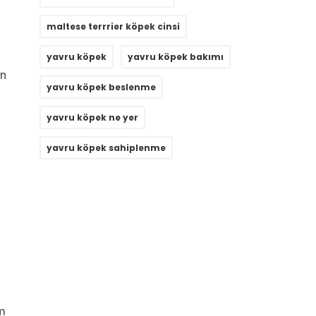
maltese terrrier köpek cinsi
yavru köpek
yavru köpek bakımı
in
yavru köpek beslenme
yavru köpek ne yer
yavru köpek sahiplenme
em