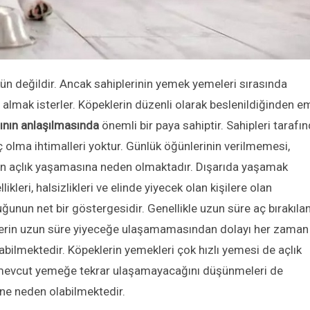
 değildir. Ancak sahiplerinin yemek yemeleri sırasında
lmak isterler. Köpeklerin düzenli olarak beslenildiğinden e
ının anlaşılmasında
önemli bir paya sahiptir. Sahipleri tarafı
ç olma ihtimalleri yoktur. Günlük öğünlerinin verilmemesi,
in açlık yaşamasına neden olmaktadır. Dışarıda yaşamak
ikleri, halsizlikleri ve elinde yiyecek olan kişilere olan
uğunun net bir göstergesidir. Genellikle uzun süre aç bırakılan
klerin uzun süre yiyeceğe ulaşamamasından dolayı her zaman
ilmektedir. Köpeklerin yemekleri çok hızlı yemesi de açlık
ibi mevcut yemeğe tekrar ulaşamayacağını düşünmeleri de
ine neden olabilmektedir.