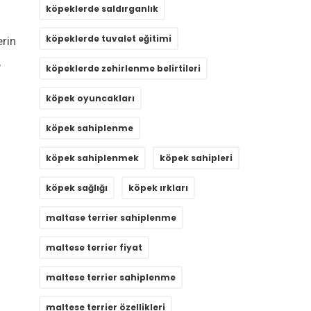
köpeklerde saldırganlık
köpeklerde tuvalet eğitimi
erin
,
köpeklerde zehirlenme belirtileri
köpek oyuncakları
köpek sahiplenme
köpek sahiplenmek
köpek sahipleri
köpek sağlığı
köpek ırkları
maltase terrier sahiplenme
maltese terrier fiyat
maltese terrier sahiplenme
maltese terrier özellikleri