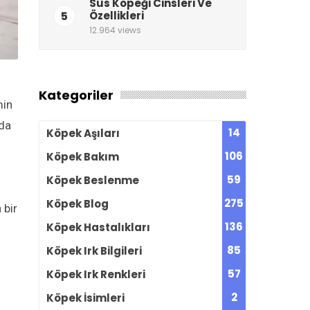
Süs Köpeği Cinsleri Ve
5
Özellikleri
12.964 views
Kategoriler
min
nda
14
Köpek Aşıları
106
Köpek Bakım
59
Köpek Beslenme
275
Köpek Blog
 bir
136
Köpek Hastalıkları
85
Köpek Irk Bilgileri
57
Köpek Irk Renkleri
2
Köpek İsimleri