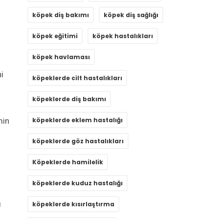
köpek diş bakımı
köpek diş sağlığı
köpek eğitimi
köpek hastalıkları
köpek havlaması
i
köpeklerde cilt hastalıkları
köpeklerde diş bakımı
köpeklerde eklem hastalığı
min
köpeklerde göz hastalıkları
Köpeklerde hamilelik
köpeklerde kuduz hastalığı
ı
köpeklerde kısırlaştırma