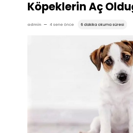
Köpeklerin Aç Olduğ
admin
—
4 sene önce
6 dakika okuma süresi