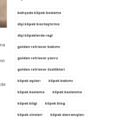
bahçede köpek besleme
dişi köpek kısırlaştırma
dişi köpeklerde regl
ama
golden retriever bakımı
golden retriever yavru
nin
golden retriever özellikleri
köpek aşıları
köpek bakımı
lde
köpek besleme
köpek beslenme
köpek bilgi
köpek blog
köpek cinsleri
köpek davranışları