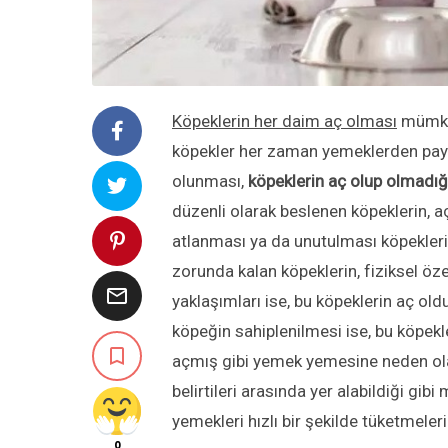
Köpeklerin her daim aç olması
mümkün
köpekler her zaman yemeklerden pay a
olunması,
köpeklerin aç olup olmadığ
düzenli olarak beslenen köpeklerin, a
atlanması ya da unutulması köpekler
zorunda kalan köpeklerin, fiziksel özell

yaklaşımları ise, bu köpeklerin aç old
köpeğin sahiplenilmesi ise, bu köpe

açmış gibi yemek yemesine neden olab
belirtileri arasında yer alabildiği g
yemekleri hızlı bir şekilde tüketmeler
0