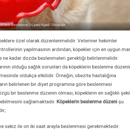
klerin Beslenme Düzeni Nasıl Olmalıdır
öpeklere özel olarak düzenlenmelidir. Veteriner hekimler
ntrollerinin yapılmasının ardından, köpekler için en uygun m
e ne kadar dozda beslenmeleri gerektiği belirlenmelidir.
klarının olduğu sağlık sorunları da köpeklerin beslenme düzeni
nmesinde oldukça etkilidir. Örneğin, obezite hastalığına
arın belirlenen bir diyet programına göre beslenmesi
zgü bir beslenme düzenin olması, köpeklerin en sağlıklı şeki
rebilmesini sağlamaktadır.
Köpeklerin beslenme düzeni
şu
ir;
ve sekiz ile on iki saat arayla beslenmesi gerekmektedir.