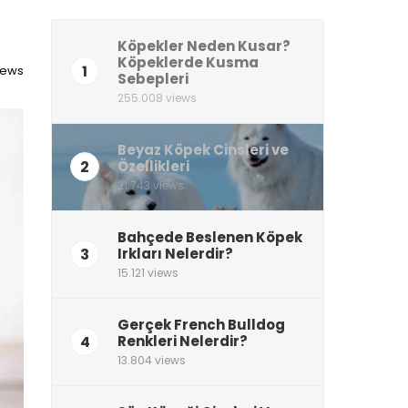
Köpekler Neden Kusar?
Köpeklerde Kusma
1
views
Sebepleri
255.008 views
Beyaz Köpek Cinsleri ve
2
Özellikleri
21.743 views
Bahçede Beslenen Köpek
3
Irkları Nelerdir?
15.121 views
Gerçek French Bulldog
4
Renkleri Nelerdir?
13.804 views