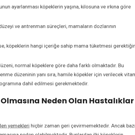
un ayarlanması köpeklerin yaşına, kilosuna ve ırkına göre
 düzeyi ve antrenman süreçleri, mamaların dozlarının
ise, köpeklerin hangi içeriğe sahip mama tüketmesi gerektiğin
zeni, normal köpeklere göre daha farklı olmaktadır. Bu
enme düzeninin yanı sıra, hamile köpekler için verilecek vita
rogramına dahil edilmesi gerekmektedir.
ç Olmasına Neden Olan Hastalıklar
ilen yemekleri
hiçbir zaman geri çevirmemektedir. Ancak baz
masına neden olabilmektedir. Bunlardan ilki köpeklerin