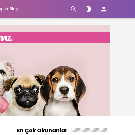



öpek Blog
En Çok Okunanlar