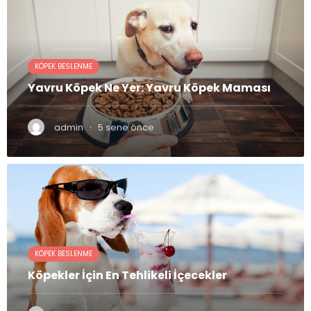
KÖPEK BESLENME
Yavru Köpek Ne Yer: Yavru Köpek Maması
·
admin
5 sene önce
KÖPEK BESLENME
Köpekler İçin En Tehlikeli İçecekler