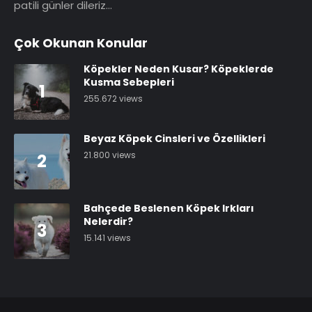
patili günler dileriz…
Çok Okunan Konular
Köpekler Neden Kusar? Köpeklerde
Kusma Sebepleri
1
255.672 views
Beyaz Köpek Cinsleri ve Özellikleri
21.800 views
2
Bahçede Beslenen Köpek Irkları
Nelerdir?
3
15.141 views