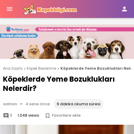


Ana Sayfa
Köpek Beslenme
Köpeklerde Yeme Bozuklukları Neler


Köpeklerde Yeme Bozuklukları
Nelerdir?
admin
—
4 sene önce
6 dakika okuma süresi
0
1.048 views
Favorilere ekle

