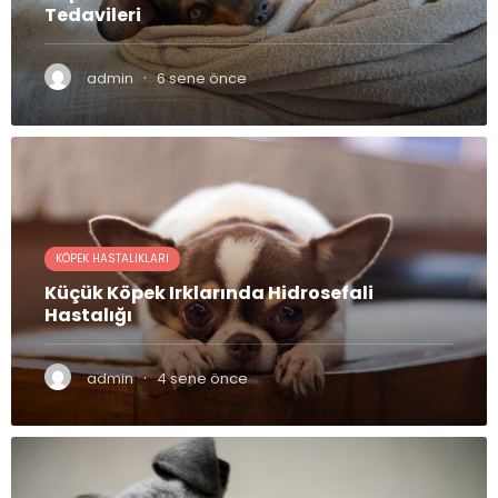
Tedavileri
·
admin
6 sene önce
KÖPEK HASTALIKLARI
Küçük Köpek Irklarında Hidrosefali
Hastalığı
·
admin
4 sene önce