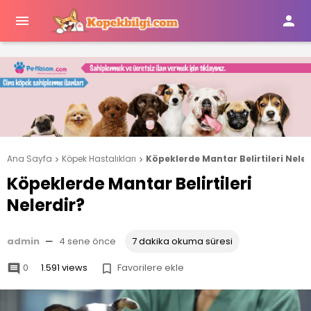


Ana Sayfa
Köpek Hastalıkları
Köpeklerde Mantar Belirtileri Neler


Köpeklerde Mantar Belirtileri
Nelerdir?
admin
—
4 sene önce
7 dakika okuma süresi
0
1.591 views
Favorilere ekle

