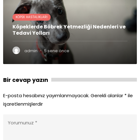
KÖPEK HASTALIKLARI
Köpeklerde Böbrek Yetmezliği Nedenleri ve
Tedavi Yolları
·
admin
5 sene önce
Bir cevap yazın
E-posta hesabınız yayımlanmayacak.
Gerekli alanlar
*
ile
işaretlenmişlerdir