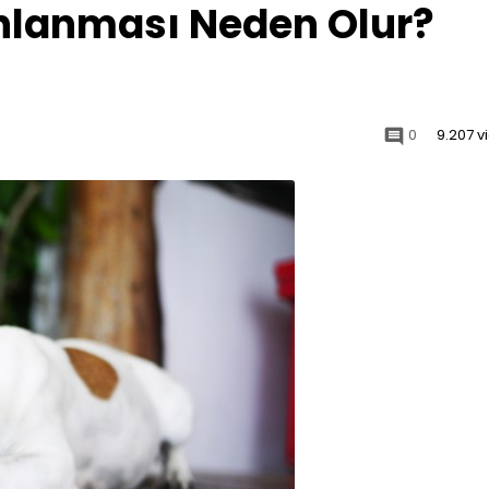
nlanması Neden Olur?
0
9.207 v
