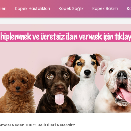
leri
Köpek Hastalıkları
Köpek Sağlık
Köpek Bakım
K
ası Neden Olur? Belirtileri Nelerdir?