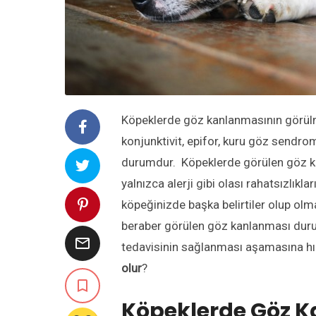
Köpeklerde göz kanlanmasının görülme
konjunktivit, epifor, kuru göz sendrom
durumdur. Köpeklerde görülen göz ka
yalnızca alerji gibi olası rahatsızlıkl
köpeğinizde başka belirtiler olup olmad
beraber görülen göz kanlanması durum

tedavisinin sağlanması aşamasına hız 
olur
?

Köpeklerde Göz K