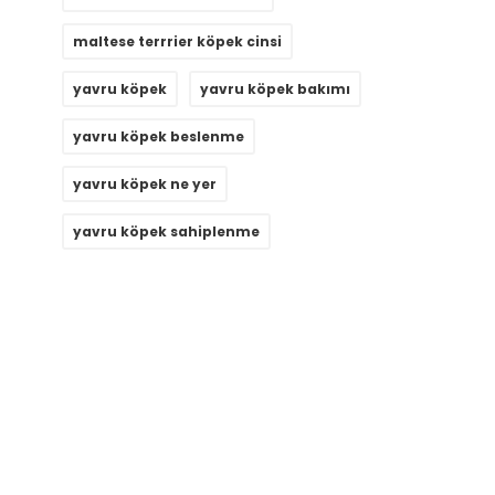
maltese terrrier köpek cinsi
yavru köpek
yavru köpek bakımı
yavru köpek beslenme
yavru köpek ne yer
yavru köpek sahiplenme