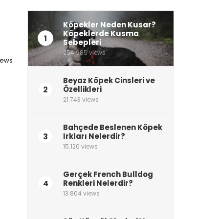
Köpekler Neden Kusar?
Köpeklerde Kusma
1
Sebepleri
254.985 views
iews
Beyaz Köpek Cinsleri ve
2
Özellikleri
21.743 views
Bahçede Beslenen Köpek
3
Irkları Nelerdir?
15.120 views
Gerçek French Bulldog
4
Renkleri Nelerdir?
13.804 views