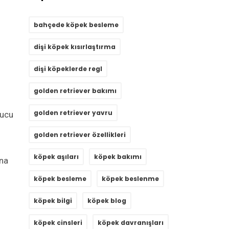
bahçede köpek besleme
dişi köpek kısırlaştırma
dişi köpeklerde regl
golden retriever bakımı
golden retriever yavru
nucu
golden retriever özellikleri
köpek aşıları
köpek bakımı
ına
i
köpek besleme
köpek beslenme
köpek bilgi
köpek blog
köpek cinsleri
köpek davranışları