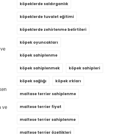
köpeklerde saldırganlık
köpeklerde tuvalet eğitimi
köpeklerde zehirlenme belirtileri
köpek oyuncakları
 ve
köpek sahiplenme
köpek sahiplenmek
köpek sahipleri
köpek sağlığı
köpek ırkları
rken
maltase terrier sahiplenme
a ve
maltese terrier fiyat
maltese terrier sahiplenme
maltese terrier özellikleri