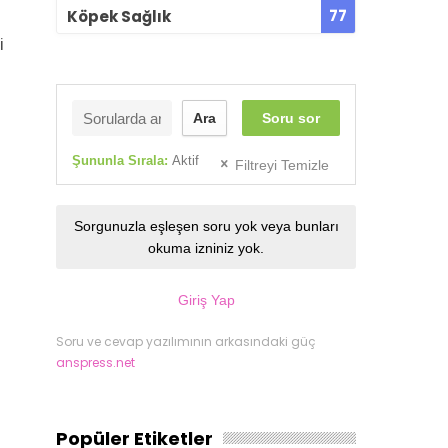
77
Köpek Sağlık
i
Ara
Soru sor
Şununla Sırala:
Aktif
Filtreyi Temizle
Sorgunuzla eşleşen soru yok veya bunları
okuma izniniz yok.
Giriş Yap
Soru ve cevap yazılımının arkasındaki güç
anspress.net
Popüler Etiketler