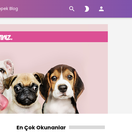



öpek Blog
En Çok Okunanlar