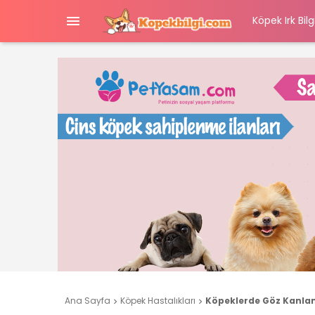

Köpek Irk Bilgi
Ana Sayfa
Köpek Hastalıkları
Köpeklerde Göz Kanlanm

