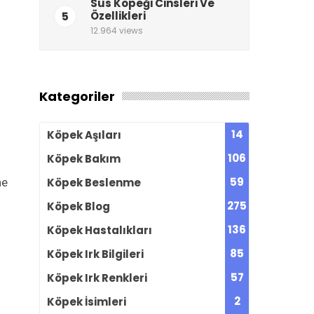
Süs Köpeği Cinsleri Ve
5
Özellikleri
12.964 views
Kategoriler
14
Köpek Aşıları
106
Köpek Bakım
59
Köpek Beslenme
ne
275
Köpek Blog
136
Köpek Hastalıkları
85
Köpek Irk Bilgileri
57
Köpek Irk Renkleri
2
Köpek İsimleri