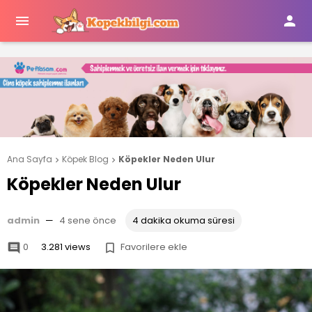


Ana Sayfa
Köpek Blog
Köpekler Neden Ulur


Köpekler Neden Ulur
admin
—
4 sene önce
4 dakika okuma süresi
0
3.281 views
Favorilere ekle

