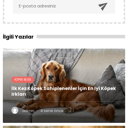

İlgili Yazılar
KÖPEK BLOG
İlk Kez Köpek Sahiplenenler İçin En İyi Köpek
Irkları
·
admin
4 sene önce