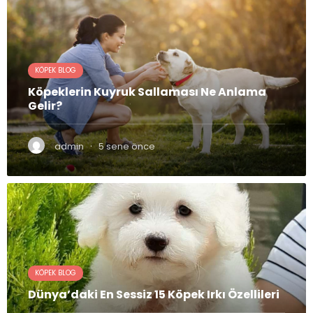
KÖPEK BLOG
Köpeklerin Kuyruk Sallaması Ne Anlama
Gelir?
·
admin
5 sene önce
KÖPEK BLOG
Dünya’daki En Sessiz 15 Köpek Irkı Özellileri