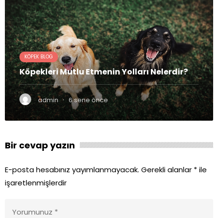
KÖPEK BLOG
Köpekleri Mutlu Etmenin Yolları Nelerdir?
·
admin
6 sene önce
Bir cevap yazın
E-posta hesabınız yayımlanmayacak.
Gerekli alanlar
*
ile
işaretlenmişlerdir