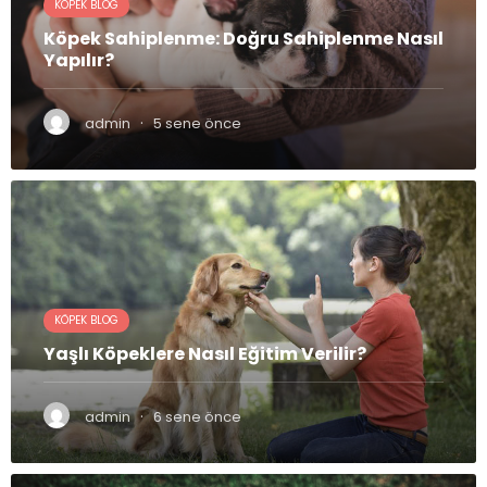
KÖPEK BLOG
Köpek Sahiplenme: Doğru Sahiplenme Nasıl
Yapılır?
·
admin
5 sene önce
KÖPEK BLOG
Yaşlı Köpeklere Nasıl Eğitim Verilir?
·
admin
6 sene önce