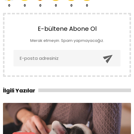
0
0
0
0
0
0
E-bültene Abone Ol
Merak etmeyin. Spam yapmayacağız.

İlgili Yazılar