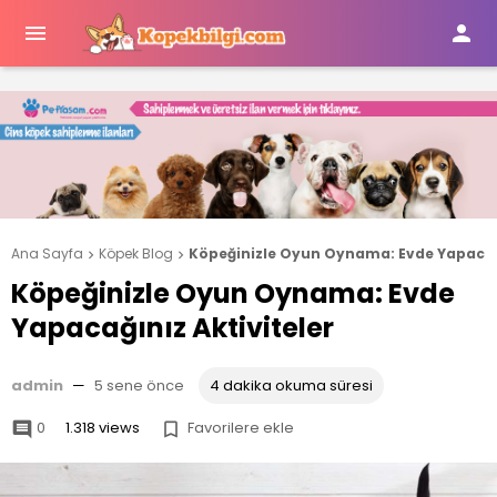


Ana Sayfa
Köpek Blog
Köpeğinizle Oyun Oynama: Evde Yapacağı


Köpeğinizle Oyun Oynama: Evde
Yapacağınız Aktiviteler
admin
—
5 sene önce
4 dakika okuma süresi
0
1.318 views
Favorilere ekle

