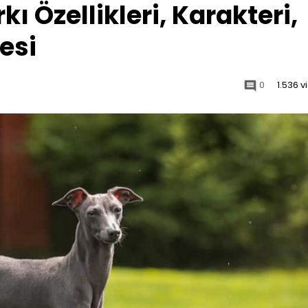
ı Özellikleri, Karakteri,
esi
0
1.536 
