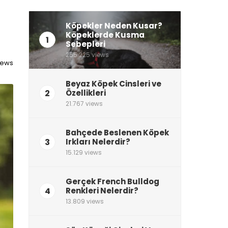
Köpekler Neden Kusar?
Köpeklerde Kusma
1
Sebepleri
255.225 views
views
Beyaz Köpek Cinsleri ve
2
Özellikleri
21.767 views
Bahçede Beslenen Köpek
3
Irkları Nelerdir?
15.129 views
Gerçek French Bulldog
4
Renkleri Nelerdir?
13.809 views