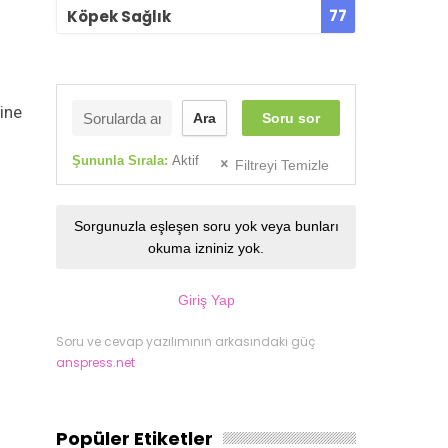
77
Köpek Sağlık
dine
Ara
Soru sor
Şununla Sırala:
Aktif
Filtreyi Temizle
Sorgunuzla eşleşen soru yok veya bunları
okuma izniniz yok.
Giriş Yap
Soru ve cevap yazılımının arkasındaki güç
anspress.net
Popüler Etiketler