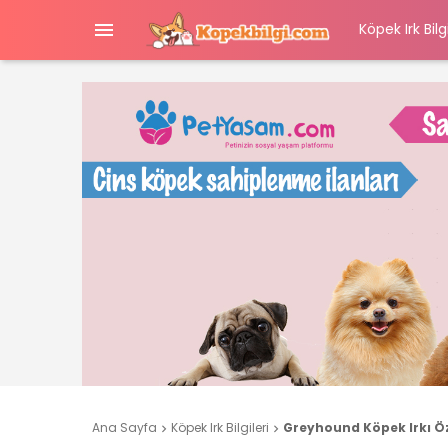

Köpek Irk Bilgi
Ana Sayfa
Köpek Irk Bilgileri
Greyhound Köpek Irkı Öze

