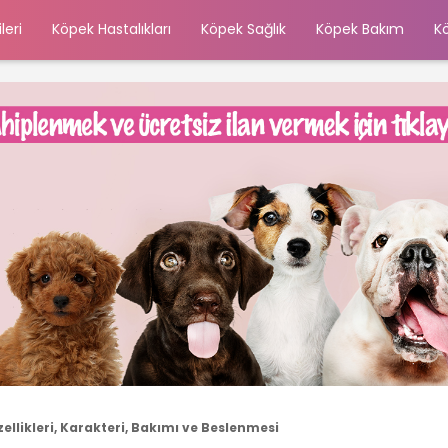
leri
Köpek Hastalıkları
Köpek Sağlık
Köpek Bakım
K
llikleri, Karakteri, Bakımı ve Beslenmesi