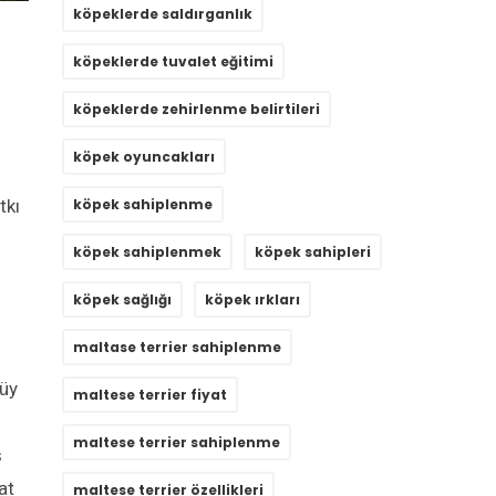
köpeklerde saldırganlık
köpeklerde tuvalet eğitimi
köpeklerde zehirlenme belirtileri
köpek oyuncakları
tkı
köpek sahiplenme
köpek sahiplenmek
köpek sahipleri
köpek sağlığı
köpek ırkları
maltase terrier sahiplenme
tüy
maltese terrier fiyat
maltese terrier sahiplenme
ş
at
maltese terrier özellikleri