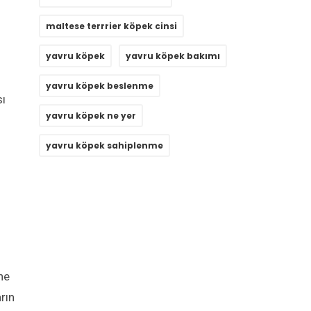
maltese terrrier köpek cinsi
yavru köpek
yavru köpek bakımı
yavru köpek beslenme
sı
yavru köpek ne yer
yavru köpek sahiplenme
ine
rın