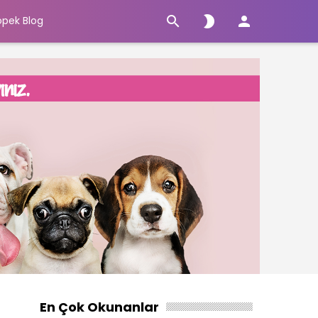



öpek Blog
En Çok Okunanlar