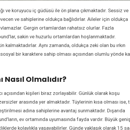
ığı ve koruyucu iç güdüsü ile ön plana çıkmaktadır. Sessiz ve
vecen ve sahiplerine oldukça bağlıdırlar. Aileler için oldukça
avlamazlar. Gergin ortamlardan rahatsız olurlar. Fazla
und’lar, sakin ve huzurlu ortamlardan hoşlanmaktadır.
akin kalmaktadırlar. Aynı zamanda, oldukça zeki olan bu ırkın
 sosyal bir karaktere sahip olması açısından olumlu yönde ka
 Nasıl Olmalıdır?
cı açısından kişileri biraz zorlayabilir. Günlük olarak koşu
zersizler arasında yer almaktadır. Tüylerinin kısa olması ise, 
leştirilmesi adına sahiplerine avantaj sunmaktadır. Dışarıda
d’ların, ev ortamında uyumasında fayda vardır. Büyük geni
liklerde kolaylıkla yaşayabilirler. Günde yaklaşık olarak 15 sa