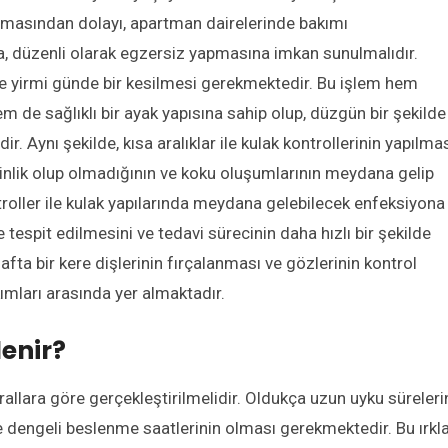
 olmasından dolayı, apartman dairelerinde bakımı
rda, düzenli olarak egzersiz yapmasına imkan sunulmalıdır.
ile yirmi günde bir kesilmesi gerekmektedir. Bu işlem hem
 de sağlıklı bir ayak yapısına sahip olup, düzgün bir şekilde
. Aynı şekilde, kısa aralıklar ile kulak kontrollerinin yapılma
kinlik olup olmadığının ve koku oluşumlarının meydana gelip
troller ile kulak yapılarında meydana gelebilecek enfeksiyona
te tespit edilmesini ve tedavi sürecinin daha hızlı bir şekilde
fta bir kere dişlerinin fırçalanması ve gözlerinin kontrol
ımları arasında yer almaktadır.
enir?
 kurallara göre gerçekleştirilmelidir. Oldukça uzun uyku süreler
e dengeli beslenme saatlerinin olması gerekmektedir. Bu ırkla