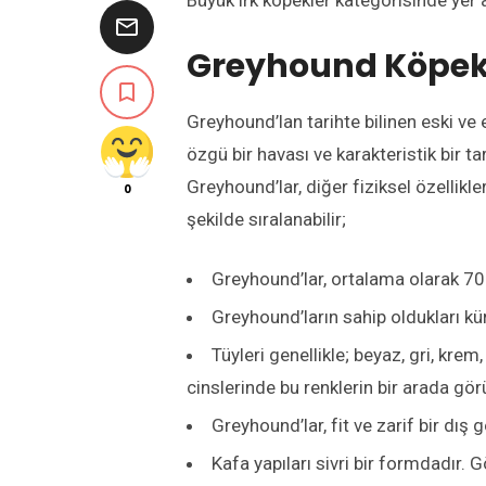
Büyük ırk köpekler kategorisinde yer a

Greyhound Köpek Ir

Greyhound’lan tarihte bilinen eski ve 
özgü bir havası ve karakteristik bir ta
Greyhound’lar, diğer fiziksel özellikle
0
şekilde sıralanabilir;
Greyhound’lar, ortalama olarak 70 
Greyhound’ların sahip oldukları kürk
Tüyleri genellikle; beyaz, gri, krem
cinslerinde bu renklerin bir arada g
Greyhound’lar, fit ve zarif bir dış 
Kafa yapıları sivri bir formdadır. G