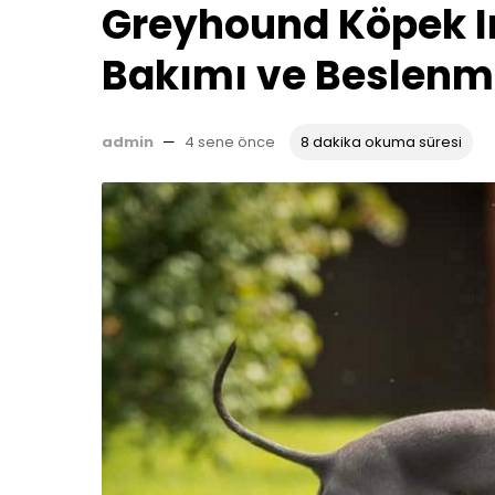
Greyhound Köpek Irk
Bakımı ve Beslenm
admin
—
4 sene önce
8 dakika okuma süresi