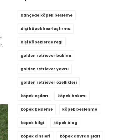
bahçede köpek besleme
dişi köpek kısırlaştırma
,
dişi köpeklerde regl
r.
golden retriever bakımı
golden retriever yavru
golden retriever özellikleri
köpek aşıları
köpek bakımı
köpek besleme
köpek beslenme
köpek bilgi
köpek blog
köpek cinsleri
köpek davranışları