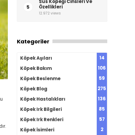
Süs Köpeği Cinsleri Ve
5
Özellikleri
12.972 views
Kategoriler
14
Köpek Aşıları
106
Köpek Bakım
59
Köpek Beslenme
275
Köpek Blog
136
Köpek Hastalıkları
bu
85
Köpek Irk Bilgileri
57
Köpek Irk Renkleri
ır.
2
Köpek İsimleri