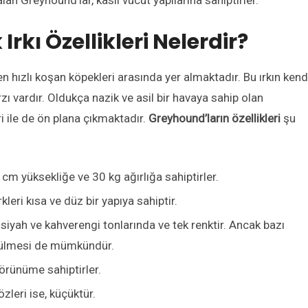
lan Greyhound’lar, kaslı vücut yapılarına sahiptirler.
kı Özellikleri Nelerdir?
en hızlı koşan köpekleri arasında yer almaktadır. Bu ırkın ken
rzı vardır. Oldukça nazik ve asil bir havaya sahip olan
ri ile de ön plana çıkmaktadır.
Greyhound’ların özellikleri
şu
cm yüksekliğe ve 30 kg ağırlığa sahiptirler.
leri kısa ve düz bir yapıya sahiptir.
, siyah ve kahverengi tonlarında ve tek renktir. Ancak bazı
örülmesi de mümkündür.
görünüme sahiptirler.
özleri ise, küçüktür.