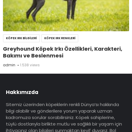
KÖPEK IRK BILGILERI
KÖPEK IRK RENKLERI
Greyhound Köpek Irkı Özellikleri, Karakteri,
Bakımı ve Beslenmesi
admin
1.538 views
Hakkımızda
Sitemiz üzerinden köpeklerin renkli Dünya’sı hakkında
bilgi alabilir ve gönderilere yorum yaparak uzman
kadromuza sorular sorabilirsiniz. Köpek sahiplerine,
tüylü dostlarıyla birlikte mutlu ve sağlıklı bir yaşam için
ihtiyacınız olan bilgileri sunmaktan keyif duyarız. Bol