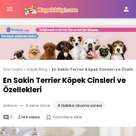


Ana Sayfa
Köpek Blog
En Sakin Terrier Köpek Cinsleri ve Özellek


En Sakin Terrier Köpek Cinsleri ve
Özellekleri
admin
—
5 sene önce
4 dakika okuma süresi
0
2.144 views
Favorilere ekle

