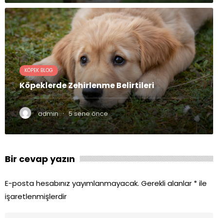
KÖPEK BLOG
Köpeklerde Zehirlenme Belirtileri
·
admin
5 sene önce
Bir cevap yazın
E-posta hesabınız yayımlanmayacak.
Gerekli alanlar
*
ile
işaretlenmişlerdir