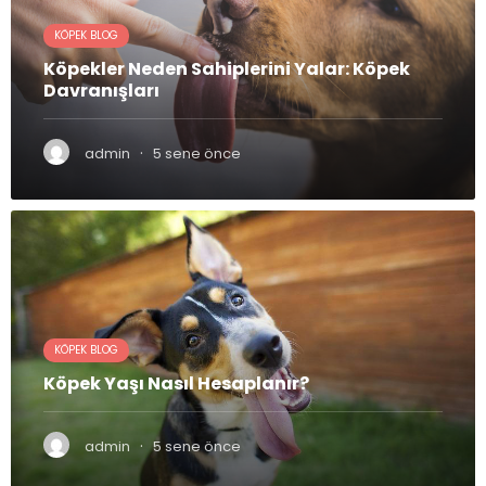
KÖPEK BLOG
Köpekler Neden Sahiplerini Yalar: Köpek
Davranışları
·
admin
5 sene önce
KÖPEK BLOG
Köpek Yaşı Nasıl Hesaplanır?
·
admin
5 sene önce