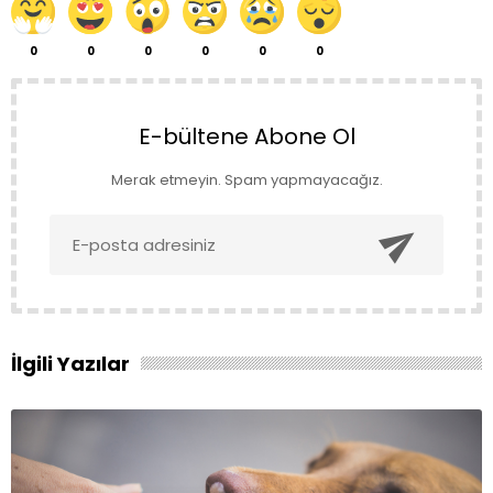
0
0
0
0
0
0
E-bültene Abone Ol
Merak etmeyin. Spam yapmayacağız.

İlgili Yazılar