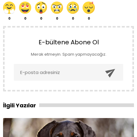
0
0
0
0
0
0
E-bültene Abone Ol
Merak etmeyin. Spam yapmayacağız.

İlgili Yazılar