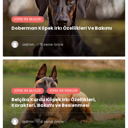
KÖPEK IRK BILGILERI
Doberman Köpek Irkı Özellikleri Ve Bakımı
·
admin
5 sene önce
KÖPEK IRK BILGILERI
KÖPEK IRK RENKLERI
Belçika Kurdu Köpek Irkı Özellikleri,
Karakteri, Bakımı ve Beslenmesi
·
admin
4 sene önce