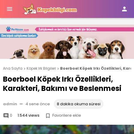


Ana Sayfa
Köpek Irk Bilgileri
Boerboel Köpek Irkı Özellikleri, Kar


Boerboel Köpek Irkı Özellikleri,
Karakteri, Bakımı ve Beslenmesi
admin
—
4 sene önce
8 dakika okuma süresi
0
1.544 views
Favorilere ekle

