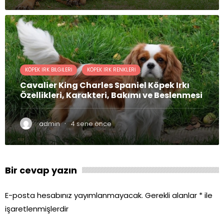
KÖPEK IRK BILGILERI
KÖPEK IRK RENKLERI
Cavalier King Charles Spaniel Köpek Irkı
Özellikleri, Karakteri, Bakımı ve Beslenmesi
·
admin
4 sene önce
Bir cevap yazın
E-posta hesabınız yayımlanmayacak.
Gerekli alanlar
*
ile
işaretlenmişlerdir