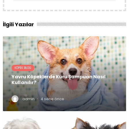
İlgili Yazılar
KÖPEK BLOG
Yavru Köpeklerde Kuru Şampuan Nasıl
Kullanılır?
·
admin
4 sene önce