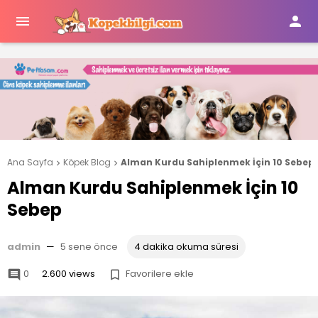


Ana Sayfa
Köpek Blog
Alman Kurdu Sahiplenmek İçin 10 Sebep


Alman Kurdu Sahiplenmek İçin 10
Sebep
admin
—
5 sene önce
4 dakika okuma süresi
0
2.600 views
Favorilere ekle

