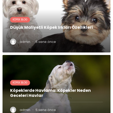
KÖPEK BLOG
Düşük Maliyetli Köpek Irkları Özellikleri
·
admin
5 sene önce
KÖPEK BLOG
Köpeklerde Havlama: Köpekler Neden
Geceleri Havlar
·
admin
5 sene önce