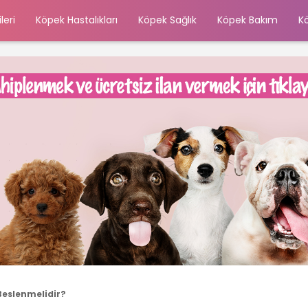
leri
Köpek Hastalıkları
Köpek Sağlık
Köpek Bakım
K
 Beslenmelidir?