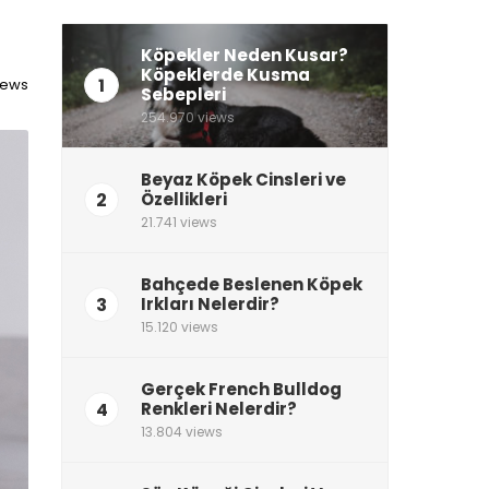
Köpekler Neden Kusar?
Köpeklerde Kusma
1
views
Sebepleri
254.970 views
Beyaz Köpek Cinsleri ve
2
Özellikleri
21.741 views
Bahçede Beslenen Köpek
3
Irkları Nelerdir?
15.120 views
Gerçek French Bulldog
4
Renkleri Nelerdir?
13.804 views