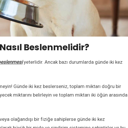
 Nasıl Beslenmelidir?
 beslenmesi
yeterlidir. Ancak bazı durumlarda günde iki kez
meyin! Günde iki kez beslerseniz, toplam miktarı doğru bir
iyecek miktarını belirleyin ve toplam miktarı iki öğün arasında
eya olağandışı bir fiziğe sahiplerse günde iki kez
olarak büyük bir mide ve sindirim sistemine sahiptirler ve bu