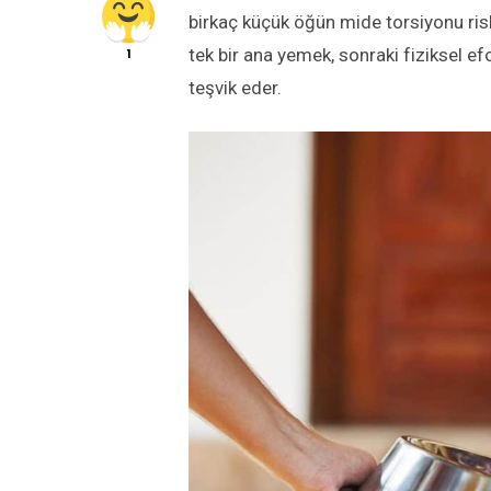
birkaç küçük öğün mide torsiyonu risk
tek bir ana yemek, sonraki fiziksel ef
1
teşvik eder.