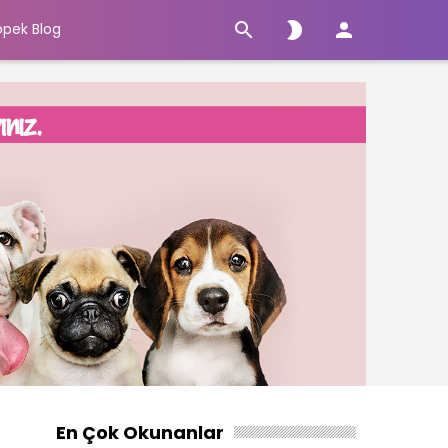



öpek Blog
En Çok Okunanlar