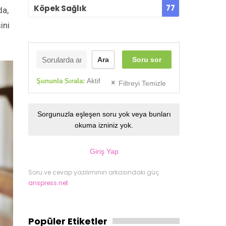
77
Köpek Sağlık
da,
ini
Ara
Soru sor
Şununla Sırala:
Aktif
Filtreyi Temizle
Sorgunuzla eşleşen soru yok veya bunları
okuma izniniz yok.
Giriş Yap
Soru ve cevap yazılımının arkasındaki güç
anspress.net
Popüler Etiketler