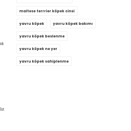
maltese terrrier köpek cinsi
yavru köpek
yavru köpek bakımı
yavru köpek beslenme
ha
yavru köpek ne yer
yavru köpek sahiplenme
ır.