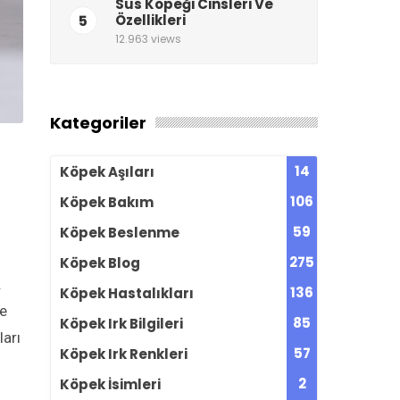
Süs Köpeği Cinsleri Ve
5
Özellikleri
12.963 views
Kategoriler
14
Köpek Aşıları
106
Köpek Bakım
59
Köpek Beslenme
275
Köpek Blog
.
136
Köpek Hastalıkları
me
85
Köpek Irk Bilgileri
ları
57
Köpek Irk Renkleri
2
Köpek İsimleri