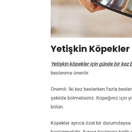
Yetişkin Köpekler
Yetişkin köpekler için günde bir kez
beslenme önerilir.
Önemli: İki kez beslerken fazla besle
şekilde bölmelisiniz. Köpeğiniz için y
bölün.
Köpekler ayrıca özel bir durumdaysa v
beslenmelidir. Ayrıca boylarına bağlı 