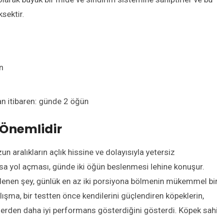
sektir.
n
dan itibaren: günde 2 öğün
 Önemlidir
n aralıkların açlık hissine ve dolayısıyla yetersiz
 yol açması, günde iki öğün beslenmesi lehine konuşur.
” denen şey, günlük en az iki porsiyona bölmenin mükemmel bi
alışma, bir testten önce kendilerini güçlendiren köpeklerin,
erden daha iyi performans gösterdiğini gösterdi. Köpek sahi