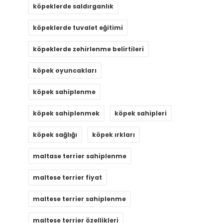
köpeklerde saldırganlık
köpeklerde tuvalet eğitimi
köpeklerde zehirlenme belirtileri
köpek oyuncakları
köpek sahiplenme
köpek sahiplenmek
köpek sahipleri
köpek sağlığı
köpek ırkları
maltase terrier sahiplenme
maltese terrier fiyat
maltese terrier sahiplenme
maltese terrier özellikleri