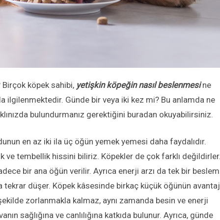
? Birçok köpek sahibi,
yetişkin köpeğin nasıl beslenmesi
ne
la ilgilenmektedir. Günde bir veya iki kez mi? Bu anlamda ne
aklınızda bulundurmanız gerektiğini buradan okuyabilirsiniz.
dunun en az iki ila üç öğün yemek yemesi daha faydalıdır.
e tembellik hissini biliriz. Köpekler de çok farklı değildirler
dece bir ana öğün verilir. Ayrıca enerji arzı da tek bir besle
 tekrar düşer. Köpek kâsesinde birkaç küçük öğünün avantaj
 şekilde zorlanmakla kalmaz, aynı zamanda besin ve enerji
ayvanın sağlığına ve canlılığına katkıda bulunur. Ayrıca, günde