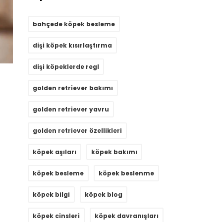
bahçede köpek besleme
dişi köpek kısırlaştırma
dişi köpeklerde regl
golden retriever bakımı
golden retriever yavru
golden retriever özellikleri
köpek aşıları
köpek bakımı
köpek besleme
köpek beslenme
köpek bilgi
köpek blog
köpek cinsleri
köpek davranışları