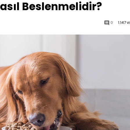
asıl Beslenmelidir?
0
1.147 
