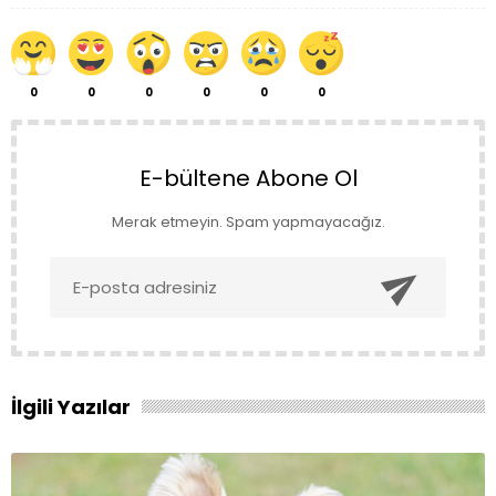
0
0
0
0
0
0
E-bültene Abone Ol
Merak etmeyin. Spam yapmayacağız.

İlgili Yazılar