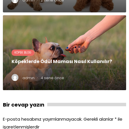
admin
2 sene önce
KÖPEK BLOG
Köpeklerde Ödül Maması Nasıl Kullanılır?
·
admin
4 sene önce
Bir cevap yazın
E-posta hesabınız yayımlanmayacak.
Gerekli alanlar
*
ile
işaretlenmişlerdir