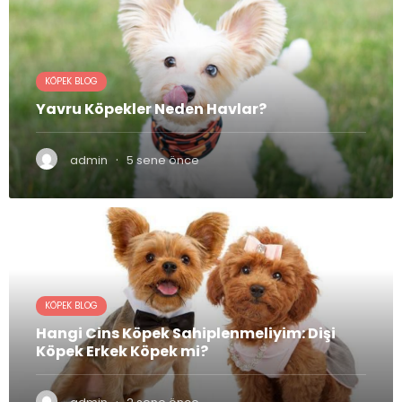
KÖPEK BLOG
Yavru Köpekler Neden Havlar?
·
admin
5 sene önce
KÖPEK BLOG
Hangi Cins Köpek Sahiplenmeliyim: Dişi
Köpek Erkek Köpek mi?
·