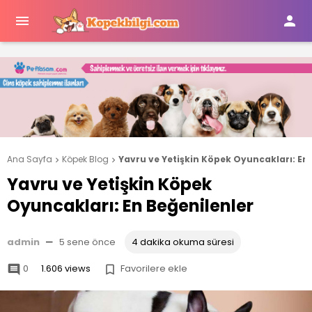


Ana Sayfa
Köpek Blog
Yavru ve Yetişkin Köpek Oyuncakları: En 


Yavru ve Yetişkin Köpek
Oyuncakları: En Beğenilenler
admin
—
5 sene önce
4 dakika okuma süresi
0
1.606 views
Favorilere ekle

