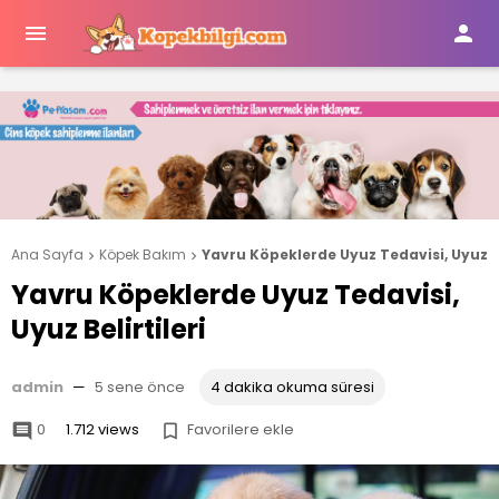


Ana Sayfa
Köpek Bakım
Yavru Köpeklerde Uyuz Tedavisi, Uyuz Be


Yavru Köpeklerde Uyuz Tedavisi,
Uyuz Belirtileri
admin
—
5 sene önce
4 dakika okuma süresi
0
1.712 views
Favorilere ekle

