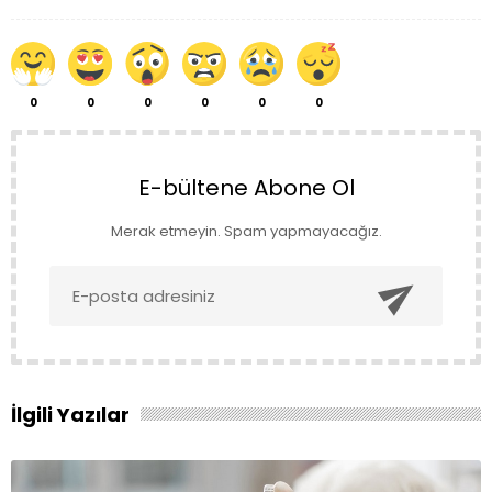
0
0
0
0
0
0
E-bültene Abone Ol
Merak etmeyin. Spam yapmayacağız.

İlgili Yazılar