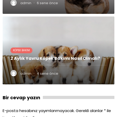
·
admin
6 sene önce
KÖPEK BAKIM
2 Aylık Yavru Köpek Bakımı Nasıl Olmalı?
·
admin
4 sene önce
Bir cevap yazın
E-posta hesabınız yayımlanmayacak.
Gerekli alanlar
*
ile