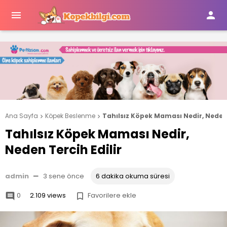


Ana Sayfa
Köpek Beslenme
Tahılsız Köpek Maması Nedir, Neden 


Tahılsız Köpek Maması Nedir,
Neden Tercih Edilir
admin
—
3 sene önce
6 dakika okuma süresi
0
2.109 views
Favorilere ekle

