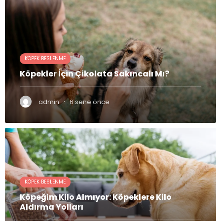
KÖPEK BESLENME
Köpekler İçin Çikolata Sakıncalı Mı?
·
admin
6 sene önce
KÖPEK BESLENME
Köpeğim Kilo Almıyor: Köpeklere Kilo
Aldırma Yolları