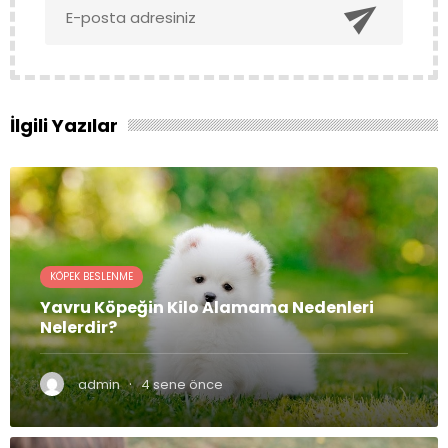

İlgili Yazılar
KÖPEK BESLENME
Yavru Köpeğin Kilo Alamama Nedenleri
Nelerdir?
·
admin
4 sene önce