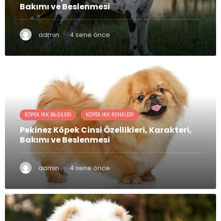
Bakımı ve Beslenmesi
·
admin
4 sene önce
KÖPEK IRK BILGILERI
KÖPEK IRK RENKLERI
Pekinez Köpek Cinsi Özellikleri, Karakteri,
Bakımı ve Beslenmesi
·
admin
4 sene önce