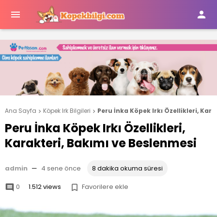


Ana Sayfa
Köpek Irk Bilgileri
Peru İnka Köpek Irkı Özellikleri, Kar


Peru İnka Köpek Irkı Özellikleri,
Karakteri, Bakımı ve Beslenmesi
admin
—
4 sene önce
8 dakika okuma süresi
0
1.512 views
Favorilere ekle

