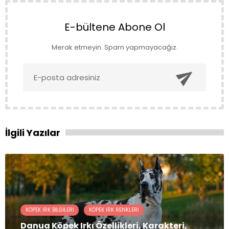
E-bültene Abone Ol
Merak etmeyin. Spam yapmayacağız.

İlgili Yazılar
KÖPEK IRK BILGILERI
KÖPEK IRK RENKLERI
Danua Köpek Irkı Özellikleri, Karakteri,