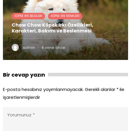
KÖPEK IRK BILGILERI
KÖPEK IRK RENKLERI
Chow Chow Köpek Irkı Özellikleri,
Karakteri, Bakımı ve Beslenmesi
·
admin
4 sene önce
Bir cevap yazın
E-posta hesabınız yayımlanmayacak.
Gerekli alanlar
*
ile
işaretlenmişlerdir