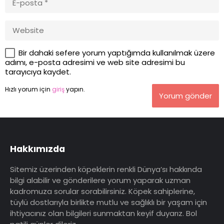
Bir dahaki sefere yorum yaptığımda kullanılmak üzere
adımı, e-posta adresimi ve web site adresimi bu
tarayıcıya kaydet.
Hızlı yorum için
giriş
yapın.
Yorum gönder
Hakkımızda
Sitemiz üzerinden köpeklerin renkli Dünya’sı hakkında
bilgi alabilir ve gönderilere yorum yaparak uzman
kadromuza sorular sorabilirsiniz. Köpek sahiplerine,
tüylü dostlarıyla birlikte mutlu ve sağlıklı bir yaşam için
ihtiyacınız olan bilgileri sunmaktan keyif duyarız. Bol