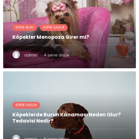
KÖPEK BLOG
KÖPEK SAĞLIK
Köpekler Menopoza Girer mi?
·
admin
4 sene önce
KÖPEK SAĞLIK
Köpeklerde Burun Kanaması Neden Olur?
Tedavisi Nedir?
·
admin
6 sene önce