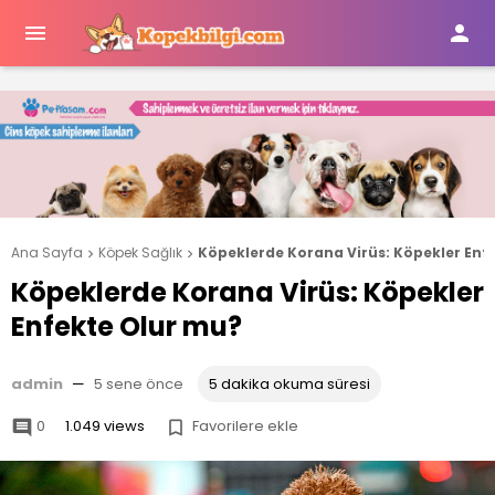


Ana Sayfa
Köpek Sağlık
Köpeklerde Korana Virüs: Köpekler Enf


Köpeklerde Korana Virüs: Köpekler
Enfekte Olur mu?
admin
—
5 sene önce
5 dakika okuma süresi
0
1.049 views
Favorilere ekle

