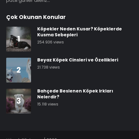
patili günler dileriz…
Çok Okunan Konular
Köpekler Neden Kusar? Köpeklerde
Kusma Sebepleri
1
254.936 views
Beyaz Köpek Cinsleri ve Özellikleri
21.738 views
2
Bahçede Beslenen Köpek Irkları
Nelerdir?
3
15.118 views