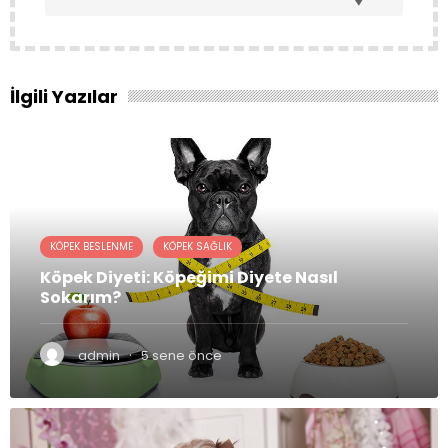
İlgili Yazılar
KÖPEK BESLENME
KÖPEK SAĞLIK
Köpek Diyeti: Köpeğimi Diyete Nasıl
Sokarım?
·
admin
5 sene önce