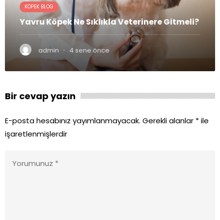
KÖPEK BLOG
Yavru Köpek Ne Sıklıkla Veterinere Gitmeli?
·
admin
4 sene önce
Bir cevap yazın
E-posta hesabınız yayımlanmayacak.
Gerekli alanlar
*
ile
işaretlenmişlerdir