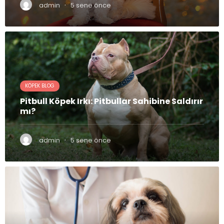
·
admin
5 sene önce
KÖPEK BLOG
Pitbull Köpek Irkı: Pitbullar Sahibine Saldırır
mı?
·
admin
5 sene önce