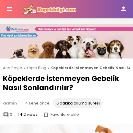


Ana Sayfa
Köpek Blog
Köpeklerde İstenmeyen Gebelik Nasıl Son


Köpeklerde İstenmeyen Gebelik
Nasıl Sonlandırılır?
admin
—
4 sene önce
6 dakika okuma süresi
0
1.412 views
Favorilere ekle

