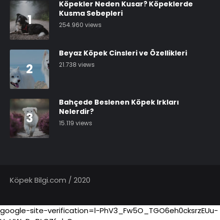
Köpekler Neden Kusar? Köpeklerde
Kusma Sebepleri
1
254.960 views
Beyaz Köpek Cinsleri ve Özellikleri
21.738 views
2
Bahçede Beslenen Köpek Irkları
Nelerdir?
3
15.119 views
Köpek Bilgi.com / 2020
google-site-verification=l-PhV3_Fw5O_TGO6eh0cksrzEUu-