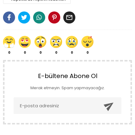

0
0
0
0
0
0
E-bültene Abone Ol
Merak etmeyin. Spam yapmayacağız.
