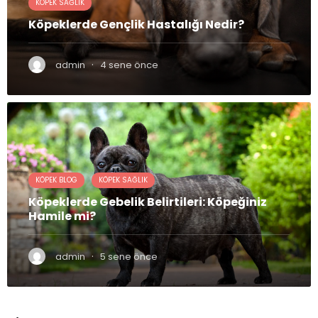
KÖPEK SAĞLIK
Köpeklerde Gençlik Hastalığı Nedir?
·
admin
4 sene önce
KÖPEK BLOG
KÖPEK SAĞLIK
Köpeklerde Gebelik Belirtileri: Köpeğiniz
Hamile mi?
·
admin
5 sene önce