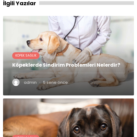
İlgili Yazılar
KÖPEK SAĞLIK
Köpeklerde Sindirim Problemleri Nelerdir?
·
admin
5 sene önce