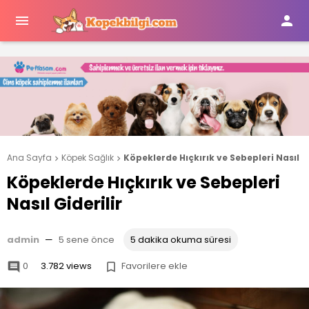


Ana Sayfa
Köpek Sağlık
Köpeklerde Hıçkırık ve Sebepleri Nasıl Gi


Köpeklerde Hıçkırık ve Sebepleri
Nasıl Giderilir
admin
—
5 sene önce
5 dakika okuma süresi
0
3.782 views
Favorilere ekle

