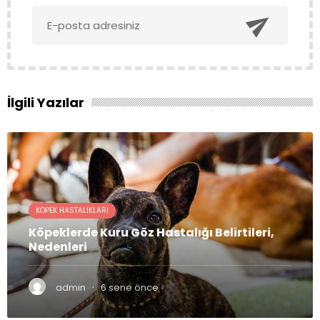

İlgili Yazılar
KÖPEK HASTALIKLARI
Köpeklerde Kuru Göz Hastalığı Belirtileri,
Nedenleri
·
admin
6 sene önce