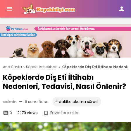


Ana Sayfa
Köpek Hastalıkları
Köpeklerde Diş Eti İltihabı Nedenler


Köpeklerde Diş Eti İltihabı
Nedenleri, Tedavisi, Nasıl Önlenir?
admin
—
6 sene önce
4 dakika okuma süresi
0
2.179 views
Favorilere ekle

