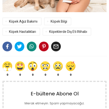
Köpek Ağız Bakımı
Köpek Bilgi
Köpek Hastalıkları
Köpeklerde Diş Eti Iltihabı

0
0
0
0
0
0
E-bültene Abone Ol
Merak etmeyin. Spam yapmayacağız.