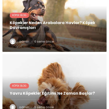
KÖPEK BLOG
Köpekler Neden Arabalara Havlar? Köpek
Davranışları
·
admin
6 sene önce
KÖPEK BLOG
Yavru Köpekler Eğitimi Ne Zaman Başlar?
·
admin
5 sene önce