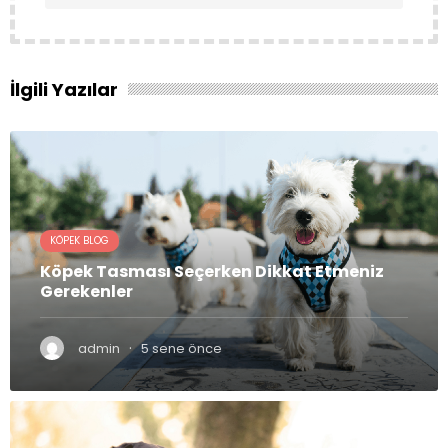
İlgili Yazılar
KÖPEK BLOG
Köpek Tasması Seçerken Dikkat Etmeniz
Gerekenler
·
admin
5 sene önce