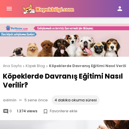


Ana Sayfa
Köpek Blog
Köpeklerde Davranış Eğitimi Nasıl Verilir


Köpeklerde Davranış Eğitimi Nasıl
Verilir?
admin
—
5 sene önce
4 dakika okuma süresi
0
1.374 views
Favorilere ekle

