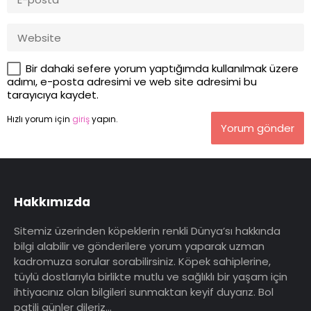
Bir dahaki sefere yorum yaptığımda kullanılmak üzere
adımı, e-posta adresimi ve web site adresimi bu
tarayıcıya kaydet.
Hızlı yorum için
giriş
yapın.
Yorum gönder
Hakkımızda
Sitemiz üzerinden köpeklerin renkli Dünya’sı hakkında
bilgi alabilir ve gönderilere yorum yaparak uzman
kadromuza sorular sorabilirsiniz. Köpek sahiplerine,
tüylü dostlarıyla birlikte mutlu ve sağlıklı bir yaşam için
ihtiyacınız olan bilgileri sunmaktan keyif duyarız. Bol
patili günler dileriz…