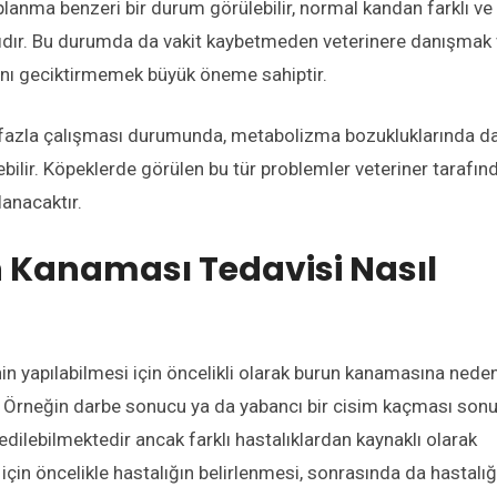
aplanma benzeri bir durum görülebilir, normal kandan farklı ve
ıdır. Bu durumda da vakit kaybetmeden veterinere danışmak
nı geciktirmemek büyük öneme sahiptir.
in fazla çalışması durumunda, metabolizma bozukluklarında d
ilir. Köpeklerde görülen bu tür problemler veteriner tarafın
lanacaktır.
 Kanaması Tedavisi Nasıl
n yapılabilmesi için öncelikli olarak burun kanamasına nede
. Örneğin darbe sonucu ya da yabancı bir cisim kaçması son
edilebilmektedir ancak farklı hastalıklardan kaynaklı olarak
için öncelikle hastalığın belirlenmesi, sonrasında da hastalı