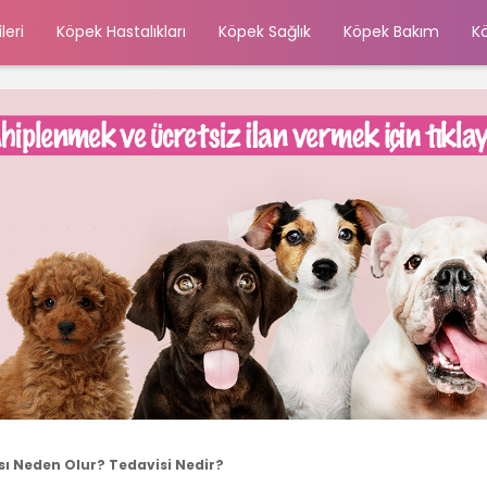
leri
Köpek Hastalıkları
Köpek Sağlık
Köpek Bakım
K
 Neden Olur? Tedavisi Nedir?