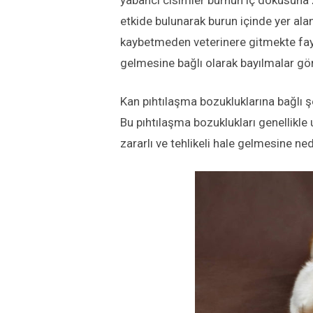
yabancı cisimler burnun iç dokusuna z
etkide bulunarak burun içinde yer ala
kaybetmeden veterinere gitmekte fay
gelmesine bağlı olarak bayılmalar gö
Kan pıhtılaşma bozukluklarına bağlı
Bu pıhtılaşma bozuklukları genellikl
zararlı ve tehlikeli hale gelmesine ne