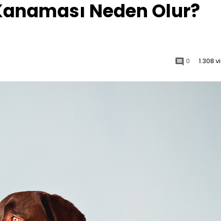
Kanaması Neden Olur?
0
1.308 
