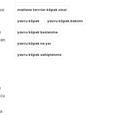
 ve
maltese terrrier köpek cinsi
yavru köpek
yavru köpek bakımı
a
yavru köpek beslenme
dan
yavru köpek ne yer
yavru köpek sahiplenme
n
ucu
ğa