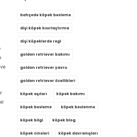
bahçede köpek besleme
dişi köpek kısırlaştırma
dişi köpeklerde regl
e
golden retriever bakımı
e
 ve
golden retriever yavru
golden retriever özellikleri
r
köpek aşıları
köpek bakımı
ir
köpek besleme
köpek beslenme
köpek bilgi
köpek blog
u
köpek cinsleri
köpek davranışları