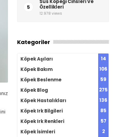
Süs Köpeği Cinsleri Ve
5
Özellikleri
12.978 views
Kategoriler
14
Köpek Aşıları
106
Köpek Bakım
59
Köpek Beslenme
275
Köpek Blog
ınız
136
Köpek Hastalıkları
85
Köpek Irk Bilgileri
ini
57
Köpek Irk Renkleri
2
Köpek İsimleri