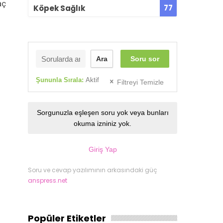
aç
77
Köpek Sağlık
Ara
Soru sor
Şununla Sırala:
Aktif
Filtreyi Temizle
Sorgunuzla eşleşen soru yok veya bunları
okuma izniniz yok.
Giriş Yap
Soru ve cevap yazılımının arkasındaki güç
anspress.net
Popüler Etiketler