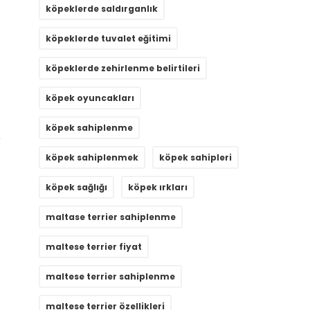
köpeklerde saldırganlık
köpeklerde tuvalet eğitimi
köpeklerde zehirlenme belirtileri
köpek oyuncakları
köpek sahiplenme
a
köpek sahiplenmek
köpek sahipleri
köpek sağlığı
köpek ırkları
maltase terrier sahiplenme
maltese terrier fiyat
maltese terrier sahiplenme
maltese terrier özellikleri