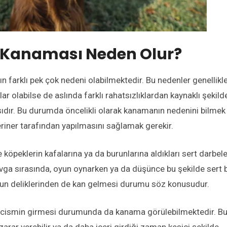
 Kanaması Neden Olur?
 farklı pek çok nedeni olabilmektedir. Bu nedenler genellikl
ar olabilse de aslında farklı rahatsızlıklardan kaynaklı şekild
dır. Bu durumda öncelikli olarak kanamanın nedenini bilmek
iner tarafından yapılmasını sağlamak gerekir.
köpeklerin kafalarına ya da burunlarına aldıkları sert darbele
vga sırasında, oyun oynarken ya da düşünce bu şekilde sert b
burun deliklerinden de kan gelmesi durumu söz konusudur.
r cismin girmesi durumunda da kanama görülebilmektedir. B