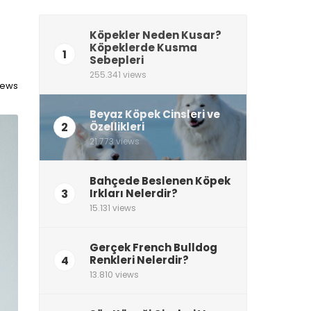
Köpekler Neden Kusar?
Köpeklerde Kusma
1
Sebepleri
255.341 views
views
Beyaz Köpek Cinsleri ve
2
Özellikleri
21.773 views
Bahçede Beslenen Köpek
3
Irkları Nelerdir?
15.131 views
Gerçek French Bulldog
4
Renkleri Nelerdir?
13.810 views