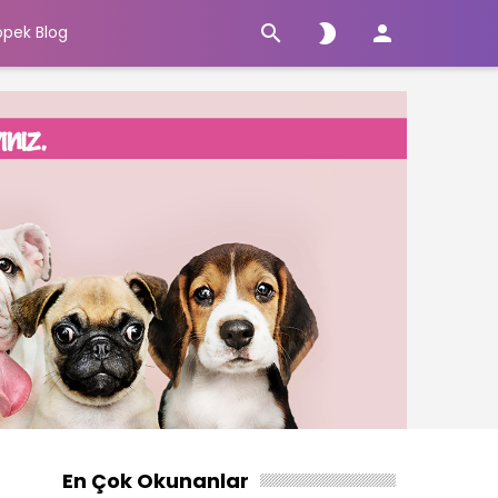



öpek Blog
En Çok Okunanlar