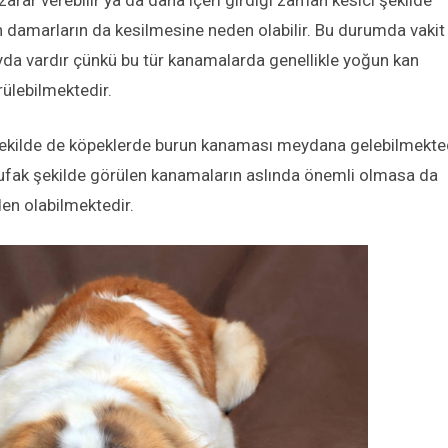
arar verebilir ya da daha içeri girdiği zaman kesici şekilde
n damarların da kesilmesine neden olabilir. Bu durumda vakit
da vardır çünkü bu tür kanamalarda genellikle yoğun kan
rülebilmektedir.
 şekilde de köpeklerde burun kanaması meydana gelebilmekted
e ufak şekilde görülen kanamaların aslında önemli olmasa da
den olabilmektedir.