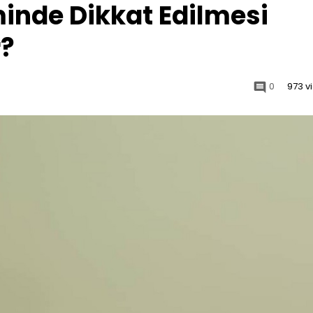
nde Dikkat Edilmesi
r?
0
973 v
