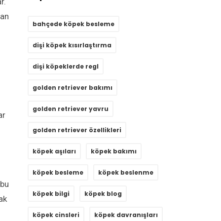
r.
lan
bahçede köpek besleme
dişi köpek kısırlaştırma
dişi köpeklerde regl
golden retriever bakımı
golden retriever yavru
ar
golden retriever özellikleri
köpek aşıları
köpek bakımı
köpek besleme
köpek beslenme
 bu
köpek bilgi
köpek blog
ak
köpek cinsleri
köpek davranışları