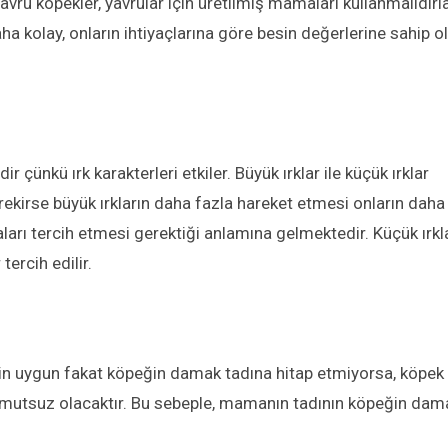
vru köpekler, yavrular için üretilmiş mamaları kullanmalıdırla
 kolay, onların ihtiyaçlarına göre besin değerlerine sahip o
çünkü ırk karakterleri etkiler. Büyük ırklar ile küçük ırklar
erekirse büyük ırkların daha fazla hareket etmesi onların daha
arı tercih etmesi gerektiği anlamına gelmektedir. Küçük ırkl
ercih edilir.
in uygun fakat köpeğin damak tadına hitap etmiyorsa, köpek
mutsuz olacaktır. Bu sebeple, mamanın tadının köpeğin dam