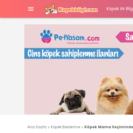

Köpek Irk Bilgi
Ana Sayfa
Köpek Beslenme
Köpek Mama Seçiminde D

