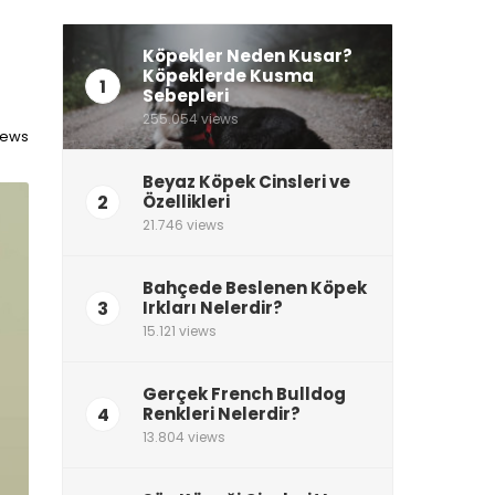
Köpekler Neden Kusar?
Köpeklerde Kusma
1
Sebepleri
255.054 views
iews
Beyaz Köpek Cinsleri ve
2
Özellikleri
21.746 views
Bahçede Beslenen Köpek
3
Irkları Nelerdir?
15.121 views
Gerçek French Bulldog
4
Renkleri Nelerdir?
13.804 views