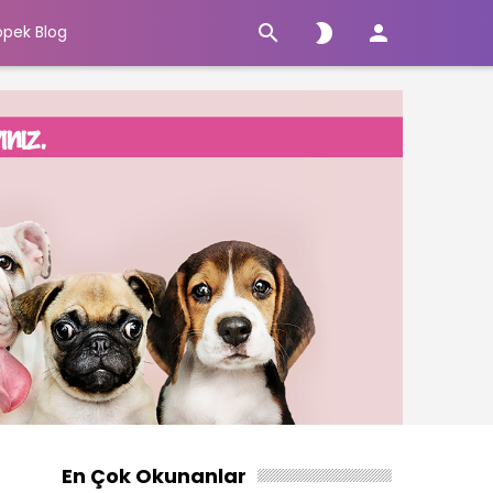



öpek Blog
En Çok Okunanlar