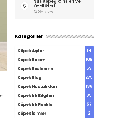
Süs Köpeği Cinsleri Ve
5
Özellikleri
12.964 views
Kategoriler
14
Köpek Aşıları
106
Köpek Bakım
59
Köpek Beslenme
275
Köpek Blog
136
Köpek Hastalıkları
85
Köpek Irk Bilgileri
tli
57
Köpek Irk Renkleri
2
Köpek İsimleri