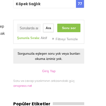
77
Köpek Sağlık
bep
Ara
Soru sor
sak
Şununla Sırala:
Aktif
Filtreyi Temizle
Sorgunuzla eşleşen soru yok veya bunları
okuma izniniz yok.
Giriş Yap
Soru ve cevap yazılımının arkasındaki güç
anspress.net
Popüler Etiketler