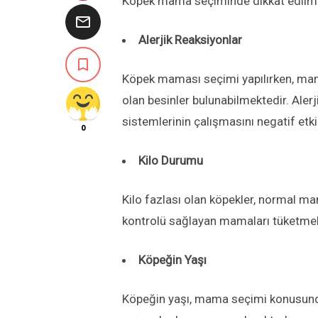
Köpek mama seçiminde dikkat edilmes

Alerjik Reaksiyonlar

Köpek maması seçimi yapılırken, mama
olan besinler bulunabilmektedir. Ale
sistemlerinin çalışmasını negatif etki
0
Kilo Durumu
Kilo fazlası olan köpekler, normal m
kontrolü sağlayan mamaları tüketmeli
Köpeğin Yaşı
Köpeğin yaşı, mama seçimi konusunda