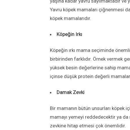
yaşına kadar yavru sayılmaktadır ve ya
Yavru köpek mamaları çiğnenmesi daha
köpek mamalarıdır.
Köpeğin Irkı
Köpeğin ırkı mama seçiminde önemlidir 
birbirinden farklıdır. Örnek vermek g
yüksek besin değerlerine sahip mamal
içinse düşük protein değerli mamalar t
Damak Zevki
Bir mamanın bütün unsurları köpek iç
mamayı yemeyi reddedecektir ya da 
zevkine hitap etmesi çok önemlidir.