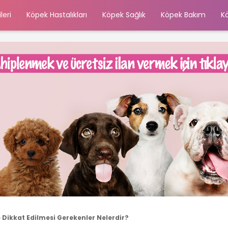
leri
Köpek Hastalıkları
Köpek Sağlık
Köpek Bakım
K
ikkat Edilmesi Gerekenler Nelerdir?