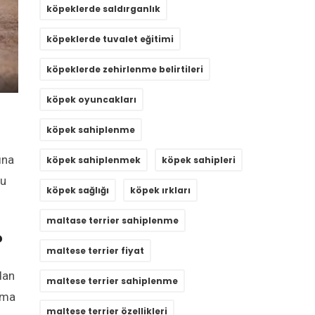
köpeklerde saldırganlık
köpeklerde tuvalet eğitimi
köpeklerde zehirlenme belirtileri
köpek oyuncakları
köpek sahiplenme
ına
köpek sahiplenmek
köpek sahipleri
nu
köpek sağlığı
köpek ırkları
maltase terrier sahiplenme
?
maltese terrier fiyat
dan
maltese terrier sahiplenme
ama
maltese terrier özellikleri