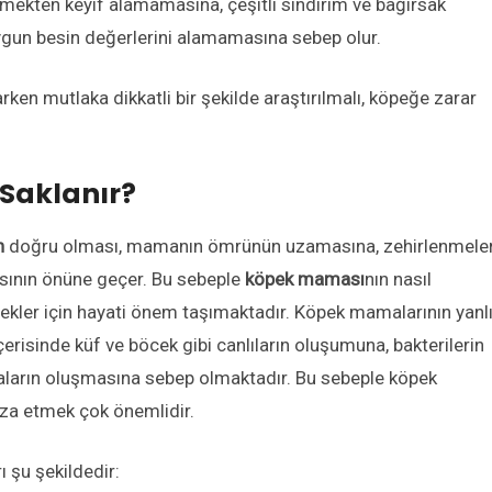
emekten keyif alamamasına, çeşitli sindirim ve bağırsak
ygun besin değerlerini alamamasına sebep olur.
en mutlaka dikkatli bir şekilde araştırılmalı, köpeğe zarar
Saklanır?
n
doğru olması, mamanın ömrünün uzamasına, zehirlenmeler
asının önüne geçer. Bu sebeple
köpek maması
nın nasıl
kler için hayati önem taşımaktadır. Köpek mamalarının yanl
isinde küf ve böcek gibi canlıların oluşumuna, bakterilerin
ların oluşmasına sebep olmaktadır. Bu sebeple köpek
za etmek çok önemlidir.
 şu şekildedir: