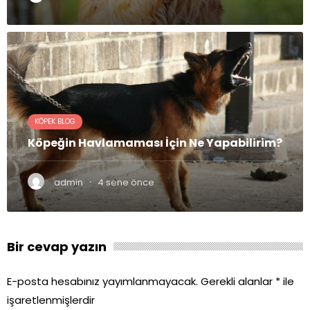
KÖPEK BLOG
Köpeğin Havlamaması İçin Ne Yapabilirim?
·
admin
4 sene önce
Bir cevap yazın
E-posta hesabınız yayımlanmayacak.
Gerekli alanlar
*
ile
işaretlenmişlerdir