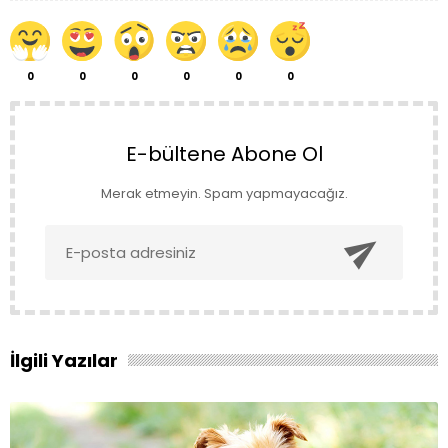
0
0
0
0
0
0
E-bültene Abone Ol
Merak etmeyin. Spam yapmayacağız.

İlgili Yazılar