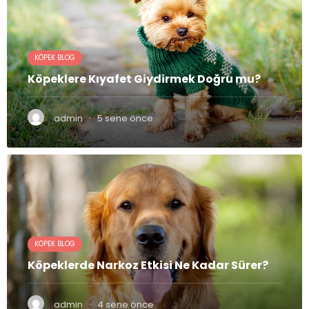
KÖPEK BLOG
Köpeklere Kıyafet Giydirmek Doğru mu?
·
admin
5 sene önce
KÖPEK BLOG
Köpeklerde Narkoz Etkisi Ne Kadar Sürer?
·
admin
4 sene önce