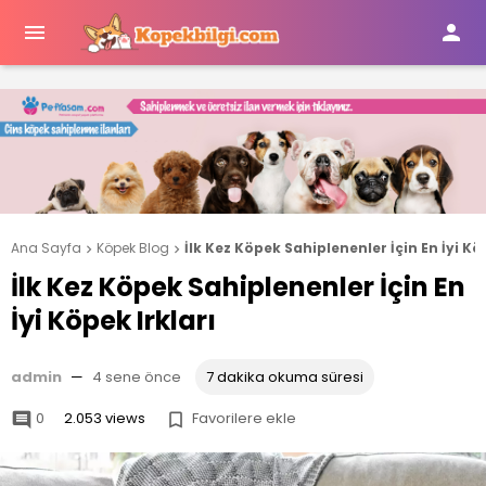


Ana Sayfa
Köpek Blog
İlk Kez Köpek Sahiplenenler İçin En İyi Kö


İlk Kez Köpek Sahiplenenler İçin En
İyi Köpek Irkları
admin
—
4 sene önce
7 dakika okuma süresi
0
2.053 views
Favorilere ekle

