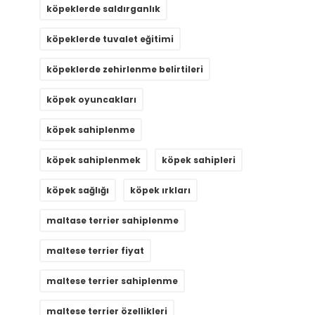
köpeklerde saldırganlık
köpeklerde tuvalet eğitimi
köpeklerde zehirlenme belirtileri
köpek oyuncakları
köpek sahiplenme
köpek sahiplenmek
köpek sahipleri
köpek sağlığı
köpek ırkları
maltase terrier sahiplenme
maltese terrier fiyat
maltese terrier sahiplenme
maltese terrier özellikleri