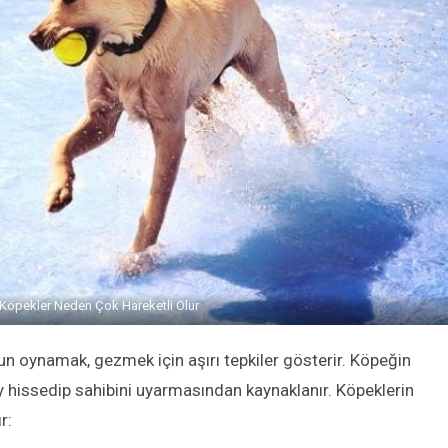
Köpekler Neden Çok Hareketli Olur
n oynamak, gezmek için aşırı tepkiler gösterir. Köpeğin
 hissedip sahibini uyarmasından kaynaklanır. Köpeklerin
r: