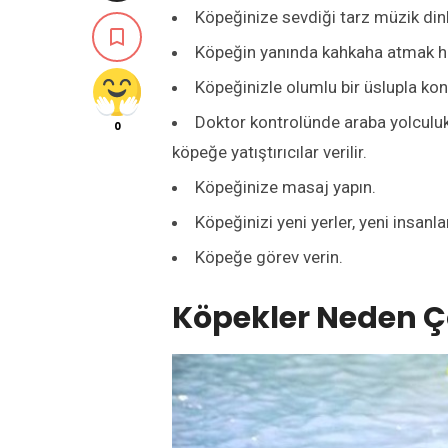
Köpeğinize sevdiği tarz müzik dinl

Köpeğin yanında kahkaha atmak ha
Köpeğinizle olumlu bir üslupla ko
Doktor kontrolünde araba yolculukl
0
köpeğe yatıştırıcılar verilir.
Köpeğinize masaj yapın.
Köpeğinizi yeni yerler, yeni insanla
Köpeğe görev verin.
Köpekler Neden Ço