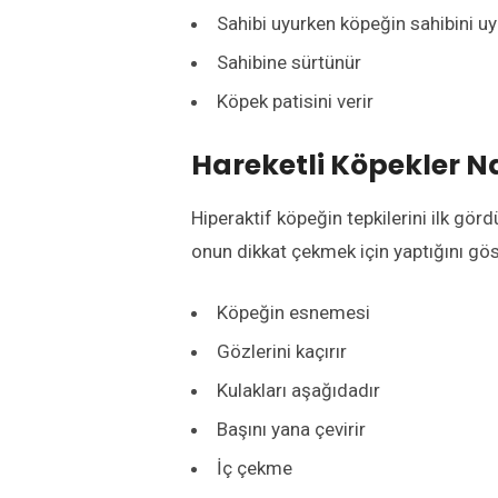
Sahibi uyurken köpeğin sahibini u
Sahibine sürtünür
Köpek patisini verir
Hareketli Köpekler N
Hiperaktif köpeğin tepkilerini ilk gör
onun dikkat çekmek için yaptığını gös
Köpeğin esnemesi
Gözlerini kaçırır
Kulakları aşağıdadır
Başını yana çevirir
İç çekme