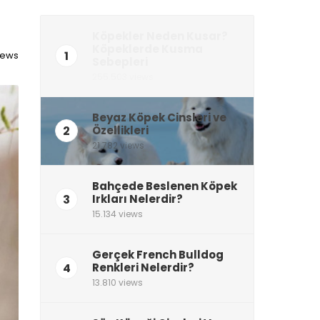
Köpekler Neden Kusar?
Köpeklerde Kusma
1
views
Sebepleri
255.503 views
Beyaz Köpek Cinsleri ve
2
Özellikleri
21.782 views
Bahçede Beslenen Köpek
3
Irkları Nelerdir?
15.134 views
Gerçek French Bulldog
4
Renkleri Nelerdir?
13.810 views