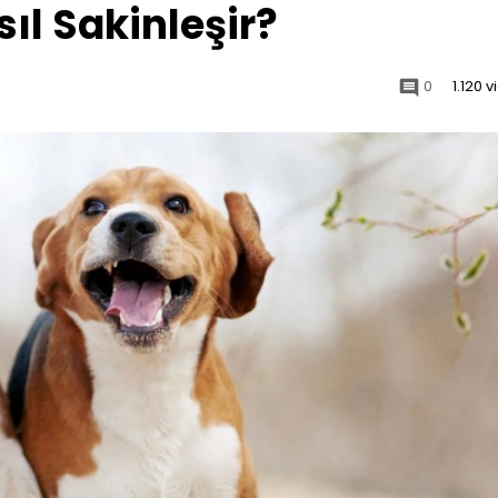
ıl Sakinleşir?
0
1.120 
