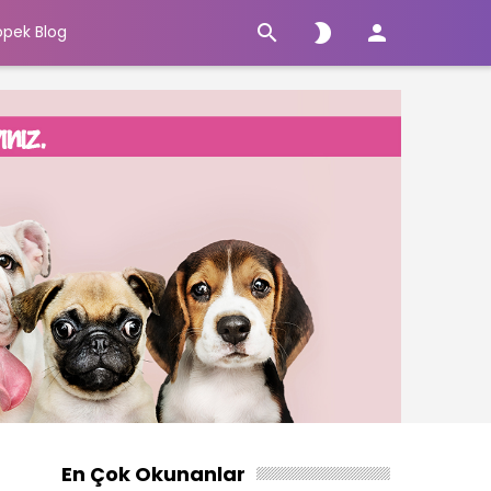



öpek Blog
En Çok Okunanlar