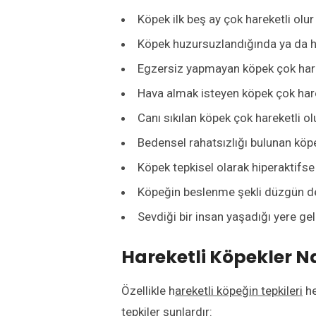
Köpek ilk beş ay çok hareketli olur
Köpek huzursuzlandığında ya da hu
Egzersiz yapmayan köpek çok harek
Hava almak isteyen köpek çok harek
Canı sıkılan köpek çok hareketli ol
Bedensel rahatsızlığı bulunan köpe
Köpek tepkisel olarak hiperaktifse 
Köpeğin beslenme şekli düzgün değ
Sevdiği bir insan yaşadığı yere gel
Hareketli Köpekler Na
Özellikle h
areketli köpeğin tepkileri
he
tepkiler şunlardır: