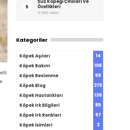
Süs Köpeği Cinsleri Ve
5
Özellikleri
12.982 views
Kategoriler
14
Köpek Aşıları
106
Köpek Bakım
etli
59
Köpek Beslenme
de
275
Köpek Blog
136
Köpek Hastalıkları
85
Köpek Irk Bilgileri
57
Köpek Irk Renkleri
2
Köpek İsimleri