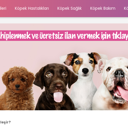
leri
Köpek Hastalıkları
Köpek Sağlık
Köpek Bakım
K
leşir?