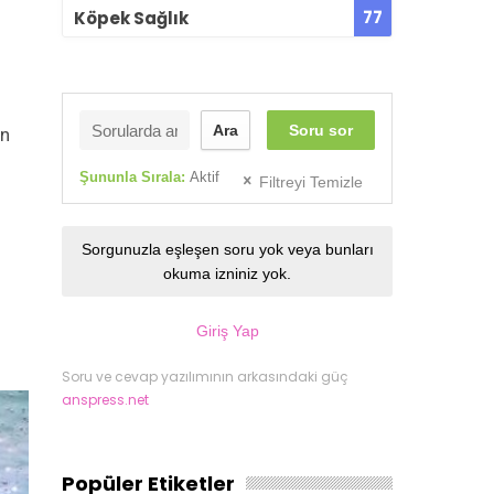
77
Köpek Sağlık
Ara
Soru sor
in
Şununla Sırala:
Aktif
Filtreyi Temizle
Sorgunuzla eşleşen soru yok veya bunları
okuma izniniz yok.
Giriş Yap
Soru ve cevap yazılımının arkasındaki güç
anspress.net
Popüler Etiketler