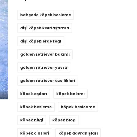
bahçede köpek besleme
dişi köpek kısırlaştırma
dişi köpeklerde regl
golden retriever bakımı
golden retriever yavru
golden retriever özellikleri
köpek aşıları
köpek bakımı
köpek besleme
köpek beslenme
köpek bilgi
köpek blog
köpek cinsleri
köpek davranışları