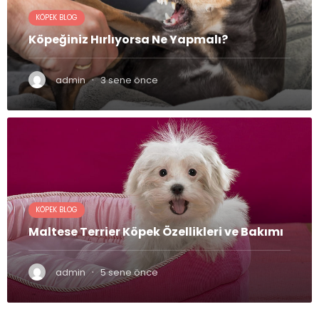
KÖPEK BLOG
Köpeğiniz Hırlıyorsa Ne Yapmalı?
·
admin
3 sene önce
KÖPEK BLOG
Maltese Terrier Köpek Özellikleri ve Bakımı
·
admin
5 sene önce