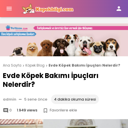


Ana Sayfa
Köpek Blog
Evde Köpek Bakımı İpuçları Nelerdir?


Evde Köpek Bakımı İpuçları
Nelerdir?
admin
—
5 sene önce
4 dakika okuma süresi
0
1.949 views
Favorilere ekle

