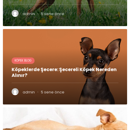
·
admin
5 sene önce
KÖPEK BLOG
Köpeklerde Şecere: Şecereli Köpek Nereden
Alınır?
·
admin
5 sene önce