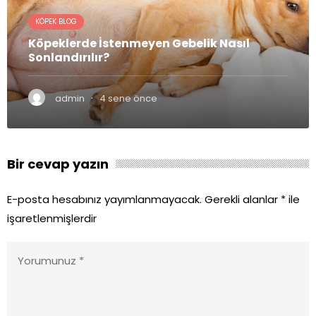
KÖPEK BLOG
Köpeklerde İstenmeyen Gebelik Nasıl
Sonlandırılır?
·
admin
4 sene önce
Bir cevap yazın
E-posta hesabınız yayımlanmayacak.
Gerekli alanlar
*
ile
işaretlenmişlerdir