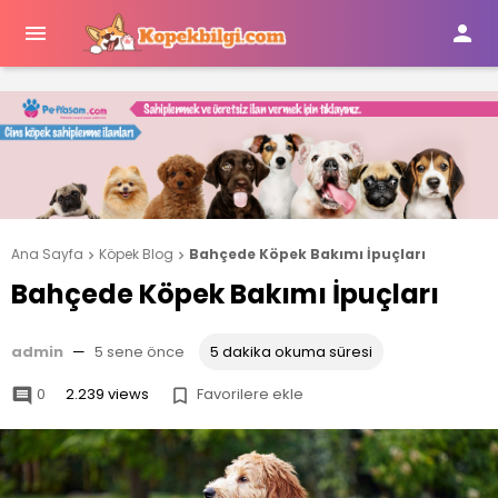


Ana Sayfa
Köpek Blog
Bahçede Köpek Bakımı İpuçları


Bahçede Köpek Bakımı İpuçları
admin
—
5 sene önce
5 dakika okuma süresi
0
2.239 views
Favorilere ekle

