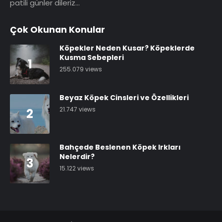
patili günler dileriz…
Çok Okunan Konular
Köpekler Neden Kusar? Köpeklerde
Kusma Sebepleri
1
255.079 views
Beyaz Köpek Cinsleri ve Özellikleri
21.747 views
2
Bahçede Beslenen Köpek Irkları
Nelerdir?
3
15.122 views