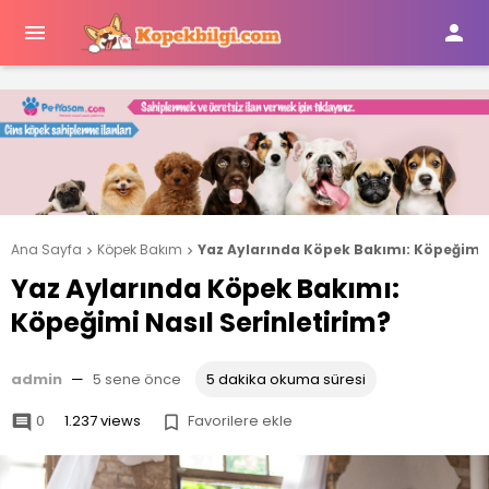


Ana Sayfa
Köpek Bakım
Yaz Aylarında Köpek Bakımı: Köpeğimi N


Yaz Aylarında Köpek Bakımı:
Köpeğimi Nasıl Serinletirim?
admin
—
5 sene önce
5 dakika okuma süresi
0
1.237 views
Favorilere ekle

