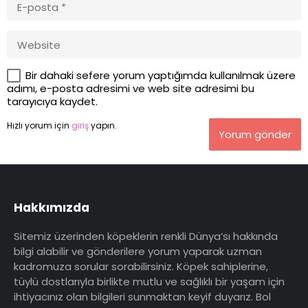
Bir dahaki sefere yorum yaptığımda kullanılmak üzere
adımı, e-posta adresimi ve web site adresimi bu
tarayıcıya kaydet.
Hızlı yorum için
giriş
yapın.
Yorum gönder
Hakkımızda
Sitemiz üzerinden köpeklerin renkli Dünya’sı hakkında
bilgi alabilir ve gönderilere yorum yaparak uzman
kadromuza sorular sorabilirsiniz. Köpek sahiplerine,
tüylü dostlarıyla birlikte mutlu ve sağlıklı bir yaşam için
ihtiyacınız olan bilgileri sunmaktan keyif duyarız. Bol