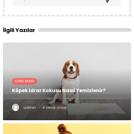
İlgili Yazılar
KÖPEK BAKIM
Köpek İdrar Kokusu Nasıl Temizlenir?
·
admin
4 sene önce