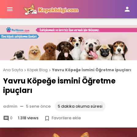


Ana Sayfa
Köpek Blog
Yavru Köpeğe İsmini Öğretme ipuçları


Yavru Köpeğe İsmini Öğretme
ipuçları
admin
—
5 sene önce
5 dakika okuma süresi
0
1.318 views
Favorilere ekle

