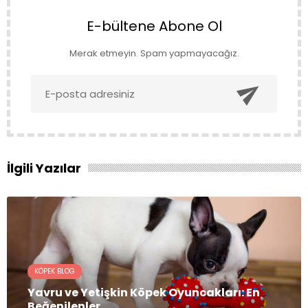
E-bültene Abone Ol
Merak etmeyin. Spam yapmayacağız.

İlgili Yazılar
KÖPEK BLOG
Yavru ve Yetişkin Köpek Oyuncakları: En
Beğenilenler