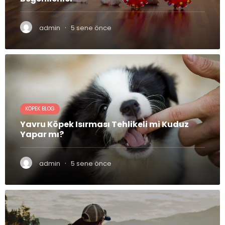
·
admin
5 sene önce
KÖPEK BLOG
Yavru Köpek Isırması Tehlikeli mi Kuduz
Yapar mı?
·
admin
5 sene önce