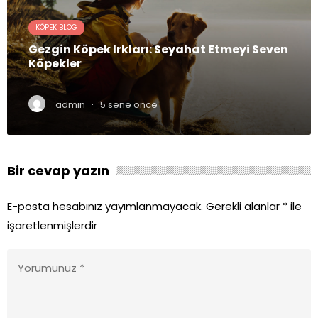
KÖPEK BLOG
Gezgin Köpek Irkları: Seyahat Etmeyi Seven
Köpekler
·
admin
5 sene önce
Bir cevap yazın
E-posta hesabınız yayımlanmayacak.
Gerekli alanlar
*
ile
işaretlenmişlerdir