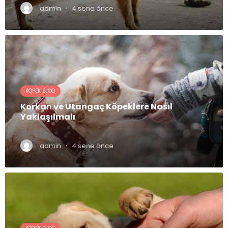
·
admin
4 sene önce
KÖPEK BLOG
Korkan ve Utangaç Köpeklere Nasıl
Yaklaşılmalı
·
admin
4 sene önce