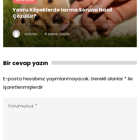
KÖPEK BLOG
Yavru Köpeklerde Isırma Sorunu Nasıl
Çözülür?
·
admin
4 sene önce
Bir cevap yazın
E-posta hesabınız yayımlanmayacak.
Gerekli alanlar
*
ile
işaretlenmişlerdir