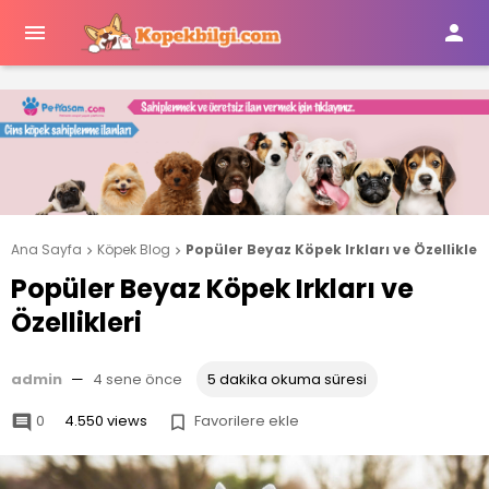


Ana Sayfa
Köpek Blog
Popüler Beyaz Köpek Irkları ve Özellikleri


Popüler Beyaz Köpek Irkları ve
Özellikleri
admin
—
4 sene önce
5 dakika okuma süresi
0
4.550 views
Favorilere ekle

