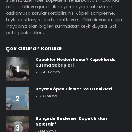
Sitemiz üzerinden köpeklerin renkli Dünya’sı hakkında
bilgi alabilir ve gönderilere yorum yaparak uzman
kadromuza sorular sorabilirsiniz. Köpek sahiplerine,
tüylü dostlarıyla birlikte mutlu ve sağlıklı bir yaşam için
ihtiyacınız olan bilgileri sunmaktan keyif duyarız. Bol
patili günler dileriz…
Çok Okunan Konular
Köpekler Neden Kusar? Köpeklerde
Kusma Sebepleri
1
255.491 views
Beyaz Köpek Cinsleri ve Özellikleri
21.780 views
2
Bahçede Beslenen Köpek Irkları
Nelerdir?
3
15.134 views