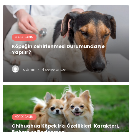
KÖPEK BAKIM
Köpeğin Zehirlenmesi Durumunda Ne
Yapılır?
·
admin
4 sene önce
KÖPEK BAKIM
Chihuahua Köpek Irkı Özellikleri, Karakteri,
Bakımı ve Beslenmesi