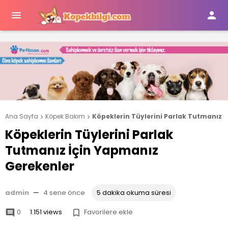


Ana Sayfa
Köpek Bakım
Köpeklerin Tüylerini Parlak Tutmanız 


Köpeklerin Tüylerini Parlak
Tutmanız İçin Yapmanız
Gerekenler
admin
—
4 sene önce
5 dakika okuma süresi
0
1.151 views
Favorilere ekle

