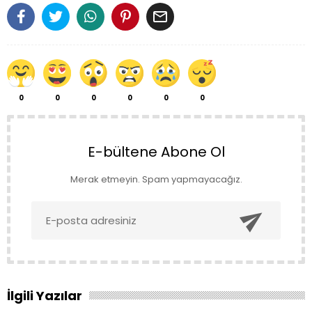

0
0
0
0
0
0
E-bültene Abone Ol
Merak etmeyin. Spam yapmayacağız.

İlgili Yazılar