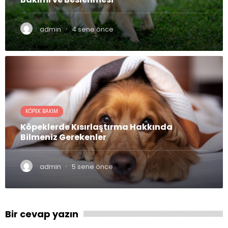
·
admin
4 sene önce
KÖPEK BAKIM
Köpeklerde Kısırlaştırma Hakkında
Bilmeniz Gerekenler
·
admin
5 sene önce
Bir cevap yazın