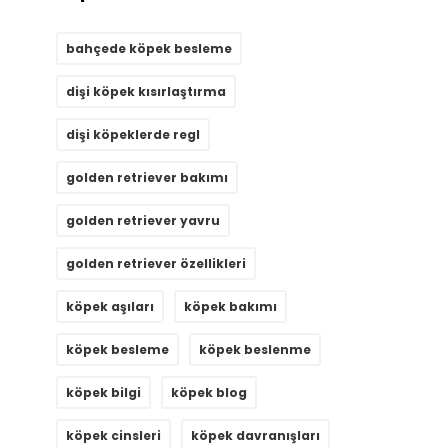
bahçede köpek besleme
dişi köpek kısırlaştırma
dişi köpeklerde regl
golden retriever bakımı
golden retriever yavru
golden retriever özellikleri
köpek aşıları
köpek bakımı
köpek besleme
köpek beslenme
köpek bilgi
köpek blog
köpek cinsleri
köpek davranışları