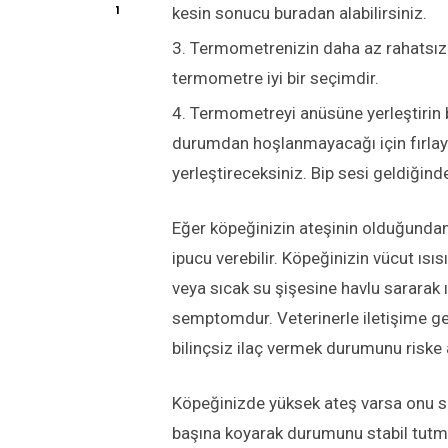
1
kesin sonucu buradan alabilirsiniz.
Termometrenizin daha az rahatsız ed
termometre iyi bir seçimdir.
Termometreyi anüsüne yerleştirin bu
durumdan hoşlanmayacağı için fırlaya
yerleştireceksiniz. Bip sesi geldiğind
Eğer köpeğinizin ateşinin olduğunda
ipucu verebilir. Köpeğinizin vücut ısı
veya sıcak su şişesine havlu sararak ıs
semptomdur. Veterinerle iletişime g
bilinçsiz ilaç vermek durumunu riske at
Köpeğinizde yüksek ateş varsa onu ser
başına koyarak durumunu stabil tutma