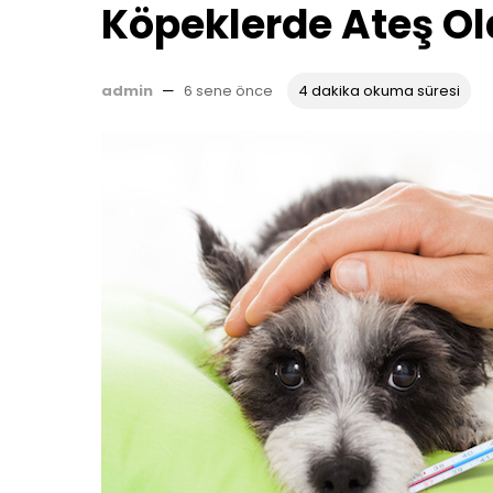
Köpeklerde Ateş Ol
admin
—
6 sene önce
4 dakika okuma süresi