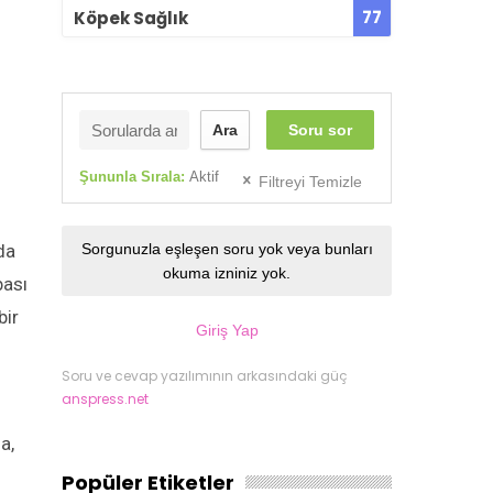
77
Köpek Sağlık
Ara
Soru sor
Şununla Sırala:
Aktif
Filtreyi Temizle
da
Sorgunuzla eşleşen soru yok veya bunları
okuma izniniz yok.
bası
bir
Giriş Yap
Soru ve cevap yazılımının arkasındaki güç
anspress.net
a,
Popüler Etiketler