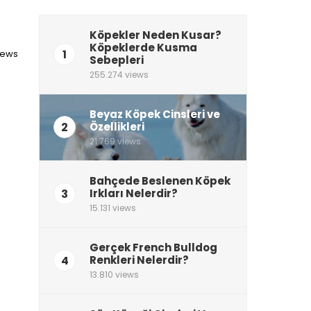
Köpekler Neden Kusar?
Köpeklerde Kusma
1
views
Sebepleri
255.274 views
Beyaz Köpek Cinsleri ve
2
Özellikleri
21.769 views
Bahçede Beslenen Köpek
3
Irkları Nelerdir?
15.131 views
Gerçek French Bulldog
4
Renkleri Nelerdir?
13.810 views