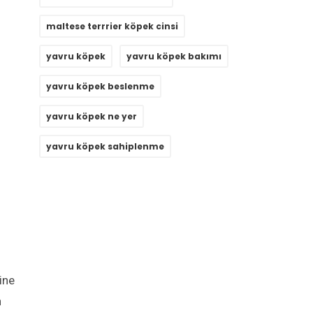
maltese terrrier köpek cinsi
yavru köpek
yavru köpek bakımı
yavru köpek beslenme
yavru köpek ne yer
yavru köpek sahiplenme
ine
n