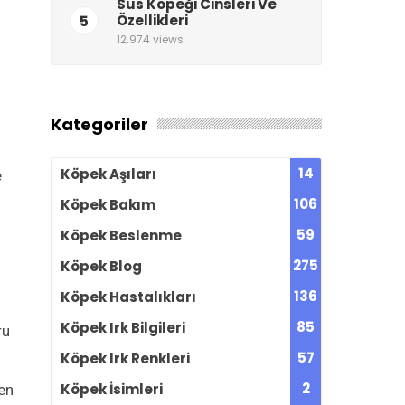
Süs Köpeği Cinsleri Ve
5
Özellikleri
12.974 views
Kategoriler
14
Köpek Aşıları
e
106
Köpek Bakım
59
Köpek Beslenme
275
Köpek Blog
136
Köpek Hastalıkları
85
Köpek Irk Bilgileri
ru
57
Köpek Irk Renkleri
2
Köpek İsimleri
en