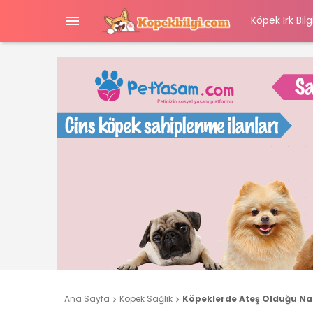

Köpek Irk Bilgi
Ana Sayfa
Köpek Sağlık
Köpeklerde Ateş Olduğu Nası

