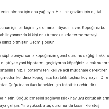
ici olması için onu yağlayın. Hızlı bir çözüm için dijital
nun için bir kişinin yardımına ihtiyacınız var. Köpeğiniz bu
bilir yanınızda ki kişi onu tutacak sizde termometreyi
e işiniz bitmiştir. Geçmiş olsun.
n şüpheleniyorsanız köpeğinizin genel durumu sağlığı hakkın
sı düştüyse yani hipotermi geçiriyorsa köpeğinizi sıcak su tor
ıtabilirsiniz. Hipotermi tehlikeli ve acil müdahale gerektiren 
eçmeden kendiniz köpeğinize hastalık teşhisi koymayın. Ona
ar. Çoğu insan ilacı köpekler için toksittir (zehirlidir).
inletin. Soğuk içmesini sağlayın ıslak havluyu koltuk altların
ya çalışın. Yine yüksek ateş durumunda kesinlikle ateş