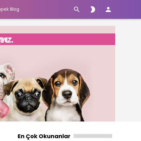



öpek Blog
En Çok Okunanlar