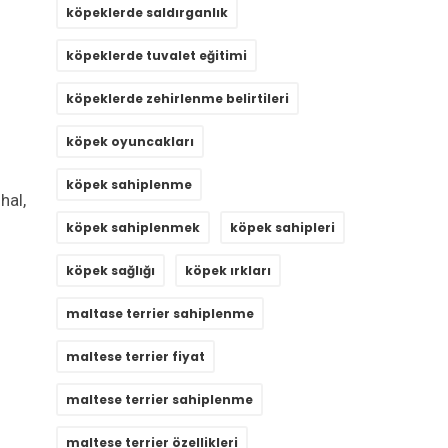
köpeklerde saldırganlık
köpeklerde tuvalet eğitimi
köpeklerde zehirlenme belirtileri
köpek oyuncakları
köpek sahiplenme
hal,
köpek sahiplenmek
köpek sahipleri
köpek sağlığı
köpek ırkları
maltase terrier sahiplenme
maltese terrier fiyat
maltese terrier sahiplenme
maltese terrier özellikleri