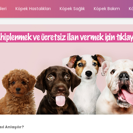
leri
Köpek Hastalıkları
Köpek Sağlık
Köpek Bakım
K
l Anlaşılır?