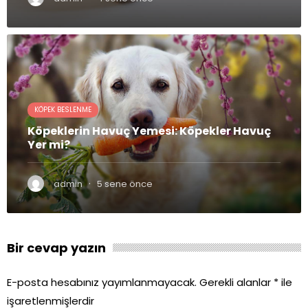
KÖPEK BESLENME
Köpeklerin Havuç Yemesi: Köpekler Havuç
Yer mi?
·
admin
5 sene önce
Bir cevap yazın
E-posta hesabınız yayımlanmayacak.
Gerekli alanlar
*
ile
işaretlenmişlerdir