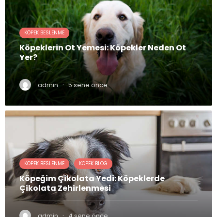
KÖPEK BESLENME
Köpeklerin Ot Yemesi: Köpekler Neden Ot
Yer?
·
admin
5 sene önce
KÖPEK BESLENME
KÖPEK BLOG
Köpeğim Çikolata Yedi: Köpeklerde
Çikolata Zehirlenmesi
·
admin
4 sene önce