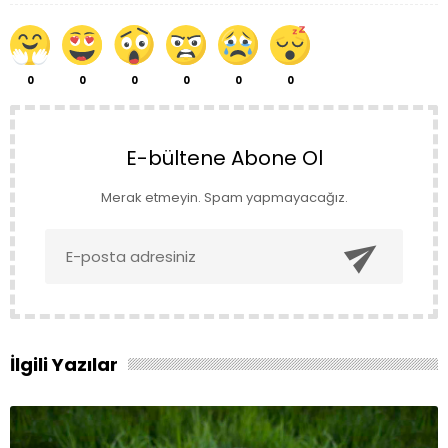
0
0
0
0
0
0
E-bültene Abone Ol
Merak etmeyin. Spam yapmayacağız.

İlgili Yazılar